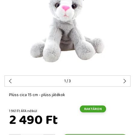
1
/ 3
Plüss cica 15 cm - plüss játékok
RAKTÁRON
1 961 Ft ÁFA nélkül
2 490 Ft