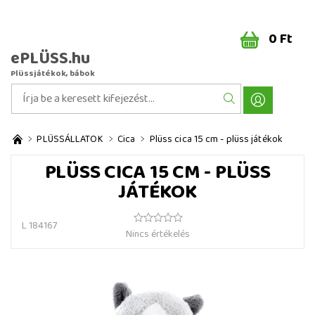
0 Ft
ePLÜSS.hu
Plüssjátékok, bábok
PLÜSSÁLLATOK
Cica
Plüss cica 15 cm - plüss játékok
PLÜSS CICA 15 CM - PLÜSS
JÁTÉKOK
L 184167
Nincs értékelés