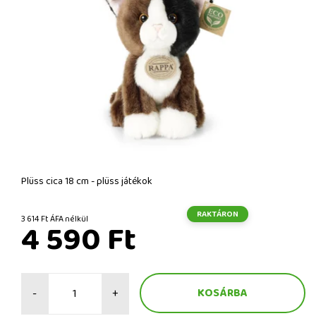
Plüss cica 18 cm - plüss játékok
RAKTÁRON
3 614 Ft ÁFA nélkül
4 590 Ft
-
+