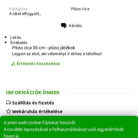
Kategória:
Plüss cica
A tétel elfogyott...
Kérdés
Nyomtatás
Leírás
Értékelés
Plüss cica 30 cm - plüss játékok
Legyen az első, aki véleményt ír ehhez a tételhez!
Értékelés hozzáadása
INFORMÁCIÓK ÖNNEK
Szállítás és fizetés
Webáruház értékelése
Viszonteladóknak
A jelen web cookie-fájlokat használ.
Üzleti feltételek
A további lapozásával a felhasználásával való egyetértését
fejezi ki.
Elérhetőségeink