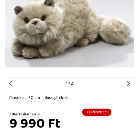
1
/ 2
Plüss cica 30 cm - plüss játékok
ELFOGYOTT
7 866 Ft ÁFA nélkül
9 990 Ft