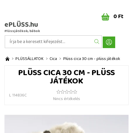
0 Ft
ePLÜSS.hu
Plüssjátékok, bábok
PLÜSSÁLLATOK
Cica
Plüss cica 30 cm - plüss játékok
PLÜSS CICA 30 CM - PLÜSS
JÁTÉKOK
L 114836C
Nincs értékelés