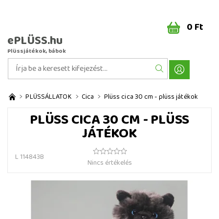
0 Ft
ePLÜSS.hu
Plüssjátékok, bábok
PLÜSSÁLLATOK
Cica
Plüss cica 30 cm - plüss játékok
PLÜSS CICA 30 CM - PLÜSS
JÁTÉKOK
L 114843B
Nincs értékelés