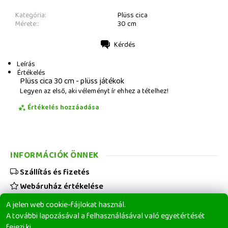
Kategória:
Plüss cica
Mérete::
30 cm
Kérdés
Nyomtatás
Leírás
Értékelés
Plüss cica 30 cm - plüss játékok
Legyen az első, aki véleményt ír ehhez a tételhez!
Értékelés hozzáadása
INFORMÁCIÓK ÖNNEK
Szállítás és fizetés
Webáruház értékelése
Viszonteladóknak
A jelen web cookie-fájlokat használ.
Üzleti feltételek
A további lapozásával a felhasználásával való egyetértését
fejezi ki.