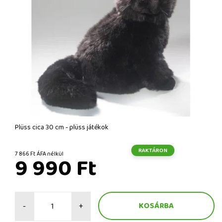
Plüss cica 30 cm - plüss játékok
RAKTÁRON
7 866 Ft ÁFA nélkül
9 990 Ft
-
+