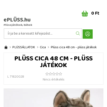
0 Ft
ePLÜSS.hu
Plüssjátékok, bábok
PLÜSSÁLLATOK
Cica
Plüss cica 48 cm - plüss játékok
PLÜSS CICA 48 CM - PLÜSS
JÁTÉKOK
L 7182002B
Nincs értékelés