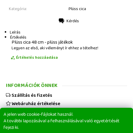
Kategória:
Plüss cica
Kérdés
Nyomtatás
Leírás
Értékelés
Plüss cica 48 cm - plüss játékok
Legyen az első, aki véleményt ír ehhez a tételhez!
Értékelés hozzáadása
INFORMÁCIÓK ÖNNEK
Szállítás és fizetés
Webáruház értékelése
Viszonteladóknak
A jelen web cookie-fájlokat használ.
Üzleti feltételek
A további lapozásával a felhasználásával való egyetértését
fejezi ki.
Elérhetőségeink