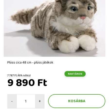
Plüss cica 48 cm - plüss játékok
RAKTÁRON
7 787 Ft ÁFA nélkül
9 890 Ft
-
+