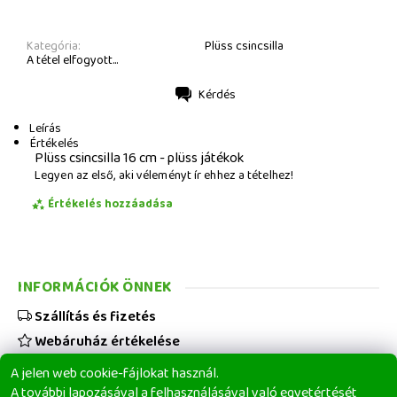
Kategória:
Plüss csincsilla
A tétel elfogyott...
Kérdés
Nyomtatás
Leírás
Értékelés
Plüss csincsilla 16 cm - plüss játékok
Legyen az első, aki véleményt ír ehhez a tételhez!
Értékelés hozzáadása
INFORMÁCIÓK ÖNNEK
Szállítás és fizetés
Webáruház értékelése
Viszonteladóknak
A jelen web cookie-fájlokat használ.
Üzleti feltételek
A további lapozásával a felhasználásával való egyetértését