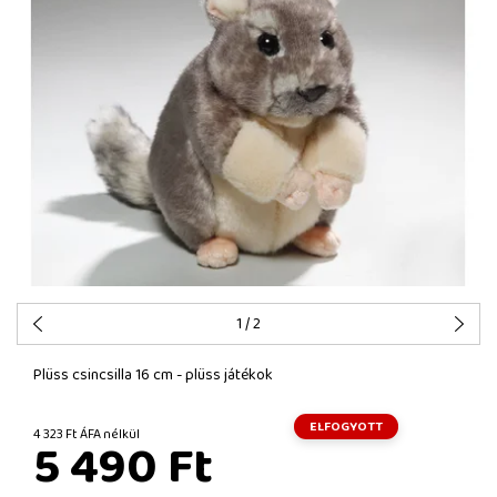
1
/ 2
Plüss csincsilla 16 cm - plüss játékok
ELFOGYOTT
4 323 Ft ÁFA nélkül
5 490 Ft