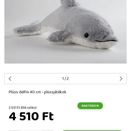
1
/ 2
Plüss delfin 40 cm - plüssjátékok
RAKTÁRON
3 551 Ft ÁFA nélkül
4 510 Ft