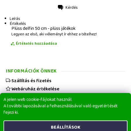
Kérdés
Nyomtatás
Leírás
Értékelés
Plüss delfin 50 cm - plüss játékok
Legyen az első, aki véleményt ír ehhez a tételhez!
Értékelés hozzáadása
INFORMÁCIÓK ÖNNEK
Szállítás és fizetés
Webáruház értékelése
Viszonteladóknak
A jelen web cookie-fájlokat használ.
Üzleti feltételek
A további lapozásával a felhasználásával való egyetértését
fejezi ki.
Elérhetőségeink
BEÁLLÍTÁSOK