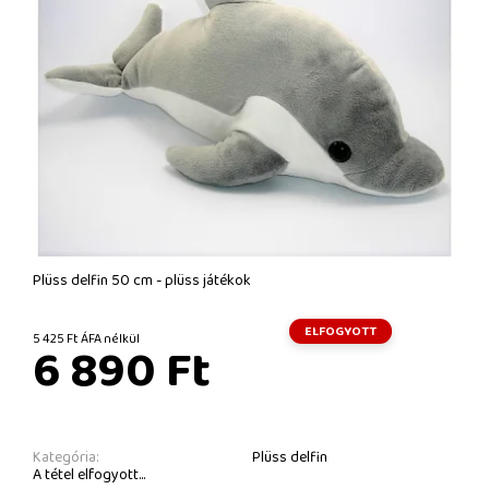
Plüss delfin 50 cm - plüss játékok
ELFOGYOTT
5 425 Ft ÁFA nélkül
6 890 Ft
Kategória:
Plüss delfin
A tétel elfogyott...