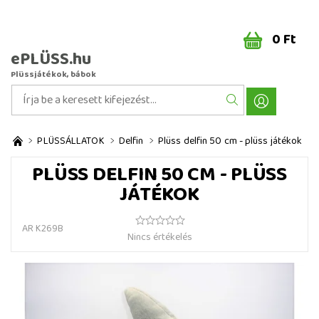
0 Ft
ePLÜSS.hu
Plüssjátékok, bábok
PLÜSSÁLLATOK
Delfin
Plüss delfin 50 cm - plüss játékok
PLÜSS DELFIN 50 CM - PLÜSS
JÁTÉKOK
AR K269B
Nincs értékelés