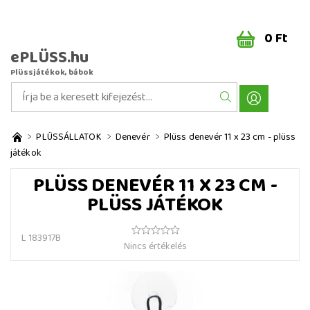
0 Ft
ePLÜSS.hu
Plüssjátékok, bábok
PLÜSSÁLLATOK
Denevér
Plüss denevér 11 x 23 cm - plüss
játékok
PLÜSS DENEVÉR 11 X 23 CM -
PLÜSS JÁTÉKOK
L 183917B
Nincs értékelés