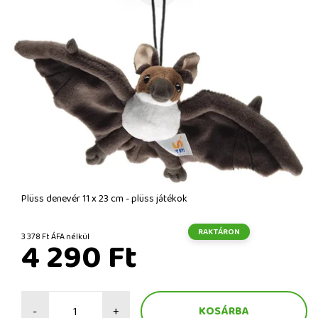
Plüss denevér 11 x 23 cm - plüss játékok
RAKTÁRON
3 378 Ft ÁFA nélkül
4 290 Ft
-
+