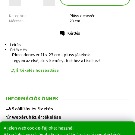
Kategória:
Plüss denevér
Mérete::
23 cm
Kérdés
Nyomtatás
Leírás
Értékelés
Plüss denevér 11 x 23 cm - plüss játékok
Legyen az első, aki véleményt ír ehhez a tételhez!
Értékelés hozzáadása
INFORMÁCIÓK ÖNNEK
Szállítás és fizetés
Webáruház értékelése
Viszonteladóknak
A jelen web cookie-fájlokat használ.
Üzleti feltételek
A további lapozásával a felhasználásával való egyetértését