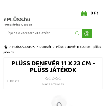
0 Ft
ePLÜSS.hu
Plüssjátékok, bábok
PLÜSSÁLLATOK
Denevér
Plüss denevér 11 x 23 cm - plüss
játékok
PLÜSS DENEVÉR 11 X 23 CM -
PLÜSS JÁTÉKOK
L 183917
Nincs értékelés