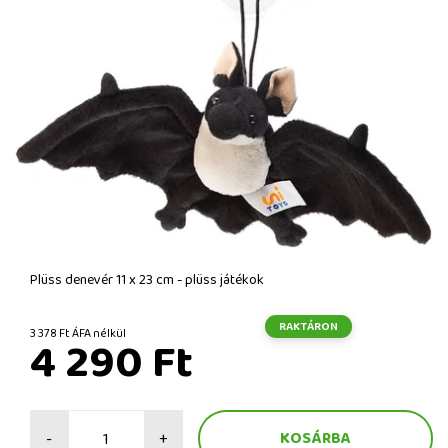
Plüss denevér 11 x 23 cm - plüss játékok
RAKTÁRON
3 378 Ft ÁFA nélkül
4 290 Ft
-
+