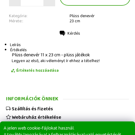
Kategória:
Plüss denevér
Mérete::
23 cm
Kérdés
Nyomtatás
Leírás
Értékelés
Plüss denevér 11 x 23 cm - plüss játékok
Legyen az első, aki véleményt ír ehhez a tételhez!
Értékelés hozzáadása
INFORMÁCIÓK ÖNNEK
Szállítás és fizetés
Webáruház értékelése
Viszonteladóknak
A jelen web cookie-fájlokat használ.
Üzleti feltételek
A további lapozásával a felhasználásával való egyetértését