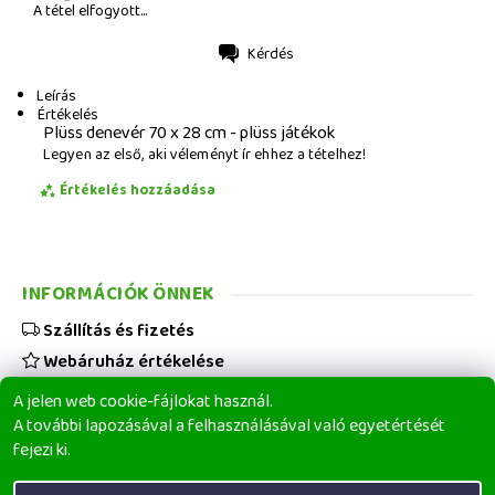
A tétel elfogyott...
Kérdés
Nyomtatás
Leírás
Értékelés
Plüss denevér 70 x 28 cm - plüss játékok
Legyen az első, aki véleményt ír ehhez a tételhez!
Értékelés hozzáadása
INFORMÁCIÓK ÖNNEK
Szállítás és fizetés
Webáruház értékelése
Viszonteladóknak
A jelen web cookie-fájlokat használ.
Üzleti feltételek
A további lapozásával a felhasználásával való egyetértését
fejezi ki.
Elérhetőségeink