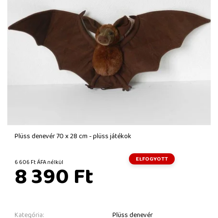
Plüss denevér 70 x 28 cm - plüss játékok
ELFOGYOTT
6 606 Ft ÁFA nélkül
8 390 Ft
Kategória:
Plüss denevér