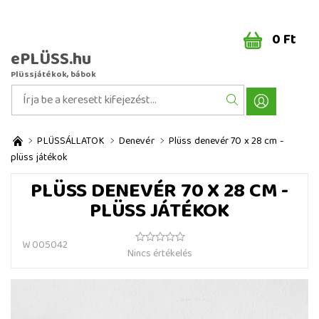
0 Ft
ePLÜSS.hu
Plüssjátékok, bábok
PLÜSSÁLLATOK
Denevér
Plüss denevér 70 x 28 cm -
plüss játékok
PLÜSS DENEVÉR 70 X 28 CM -
PLÜSS JÁTÉKOK
W 005042
Nincs értékelés