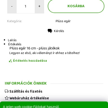
-
+
Kategória:
Plüss egér
Kérdés
Nyomtatás
Leírás
Értékelés
Plüss egér 16 cm - plüss játékok
Legyen az első, aki véleményt ír ehhez a tételhez!
Értékelés hozzáadása
INFORMÁCIÓK ÖNNEK
Szállítás és fizetés
Webáruház értékelése
Viszonteladóknak
A jelen web cookie-fájlokat használ.