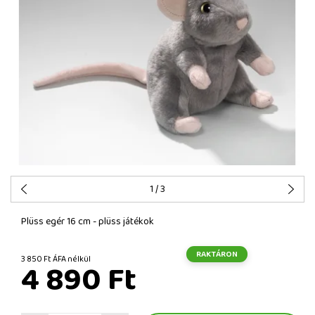
1
/ 3
Plüss egér 16 cm - plüss játékok
RAKTÁRON
3 850 Ft ÁFA nélkül
4 890 Ft