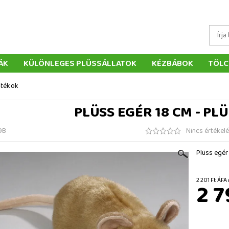
ÁK
KÜLÖNLEGES PLÜSSÁLLATOK
KÉZBÁBOK
TÖLC
ÁTÉKOK
PÁRNÁK
SZÁLLÍTÁS ÉS FIZETÉS
WEBÁRUHÁ
átékok
ÉTELEK
VISSZAKÜLDÉS
RENDELÉSEM
ELÉRHETŐS
PLÜSS EGÉR 18 CM - PL
9B
Nincs értékel
Plüss egér
2 201 Ft
2 7