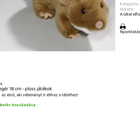
Kategória:
Mérete::
A tétel elfo
Nyomtatá
és
egér 18 cm - plüss játékok
az első, aki véleményt ír ehhez a tételhez!
ékelés hozzáadása