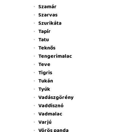
Szamár
Szarvas
Szurikáta
Tapír
Tatu
Teknős
Tengerimalac
Teve
Tigris
Tukán
Tyúk
Vadászgörény
Vaddisznó
Vadmalac
Varjú
Vörös panda