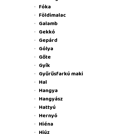
Fóka
Földimalac
Galamb
Gekkó
Gepárd
Gólya
Gőte
Gyík
Gyűrűsfarkú maki
Hal
Hangya
Hangyász
Hattyú
Hernyó
Hiéna
Hiúz