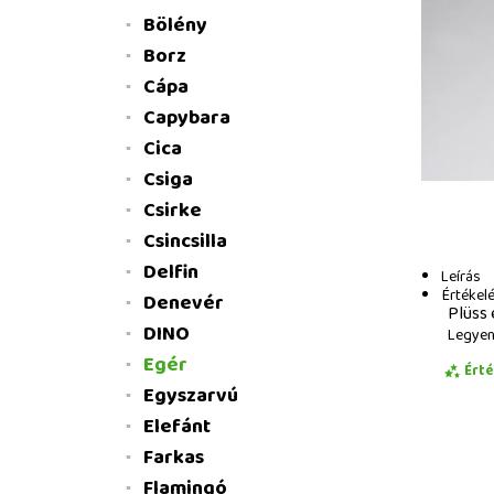
Bölény
Borz
Cápa
Capybara
Cica
Csiga
Csirke
Csincsilla
Delfin
Leírás
Értékel
Denevér
Plüss 
DINO
Legyen 
Egér
Ért
Egyszarvú
Elefánt
Farkas
Flamingó