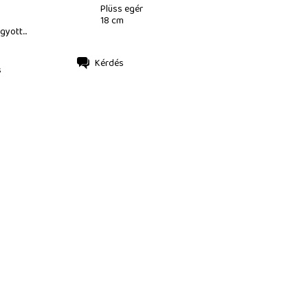
Plüss egér
18 cm
gyott...
Kérdés
s