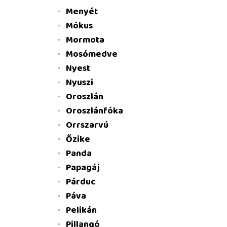
Menyét
Mókus
Mormota
Mosómedve
Nyest
Nyuszi
Oroszlán
Oroszlánfóka
Orrszarvú
Őzike
Panda
Papagáj
Párduc
Páva
Pelikán
Pillangó