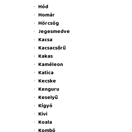
Hód
Homár
Hörcsög
Jegesmedve
Kacsa
Kacsacsőrű
Kakas
Kaméleon
Katica
Kecske
Kenguru
Keselyű
Kígyó
Kivi
Koala
Kombó