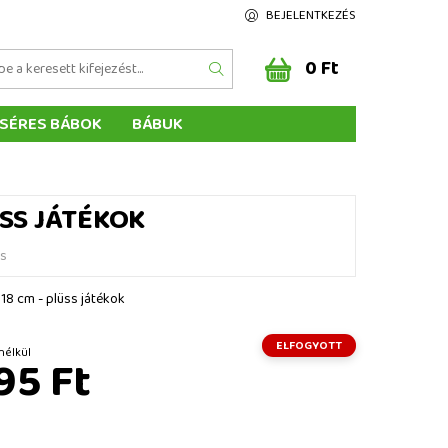
BEJELENTKEZÉS
0 Ft
SÉRES BÁBOK
BÁBUK
Z ÉRTÉKELÉSE
ÉGEINK
ÜSS JÁTÉKOK
és
 18 cm - plüss játékok
ELFOGYOTT
 ÁFA nélkül
95 Ft