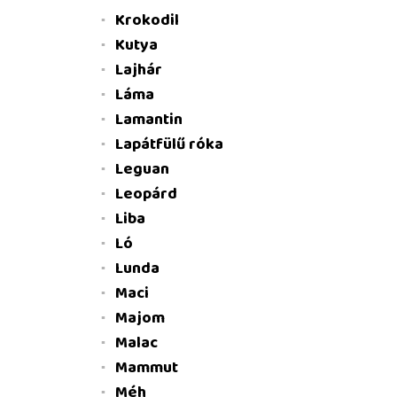
Krokodil
Kutya
Lajhár
Láma
Lamantin
Lapátfülű róka
Leguan
Leopárd
Liba
Ló
Lunda
Maci
Majom
Malac
Mammut
Méh