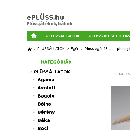
ePLÜSS.hu
Plüssjátékok, bábok
PLÜSSÁLLATOK
PLÜSS MESEFIGUR
AJÁNDÉKOK PLÜSSÖKHÖZ
NAGY PLÜSSJ
PLÜSSÁLLATOK
Egér
Plüss egér 18 cm - plüss j
MENNYISÉGI KEDVEZMÉNYEK
ÜZLETI FELT
KATEGÓRIÁK
PLÜSSÁLLATOK
L 18607
Agama
Axolotl
Bagoly
Bálna
Bárány
Béka
Boci