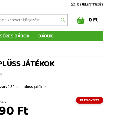
BEJELENTKEZÉS
0 Ft
SÉRES BÁBOK
BÁBUK
Z ÉRTÉKELÉSE
ÉGEINK
 PLÜSS JÁTÉKOK
és
zarvú 32 cm - plüss játékok
ELFOGYOTT
t ÁFA nélkül
90 Ft