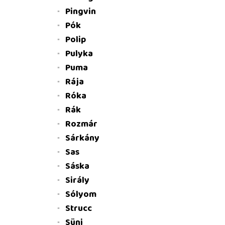
Pingvin
Pók
Polip
Pulyka
Puma
Rája
Róka
Rák
Rozmár
Sárkány
Sas
Sáska
Sirály
Sólyom
Strucc
Süni