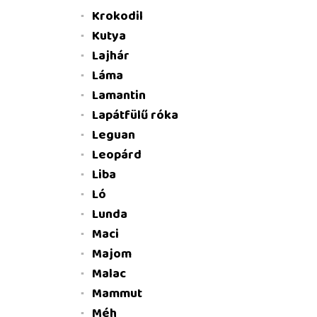
Krokodil
Kutya
Lajhár
Láma
Lamantin
Lapátfülű róka
Leguan
Leopárd
Liba
Ló
Lunda
Maci
Majom
Malac
Mammut
Méh