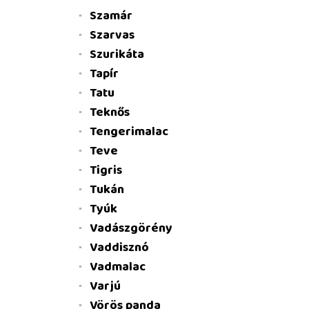
Szamár
Szarvas
Szurikáta
Tapír
Tatu
Teknős
Tengerimalac
Teve
Tigris
Tukán
Tyúk
Vadászgörény
Vaddisznó
Vadmalac
Varjú
Vörös panda