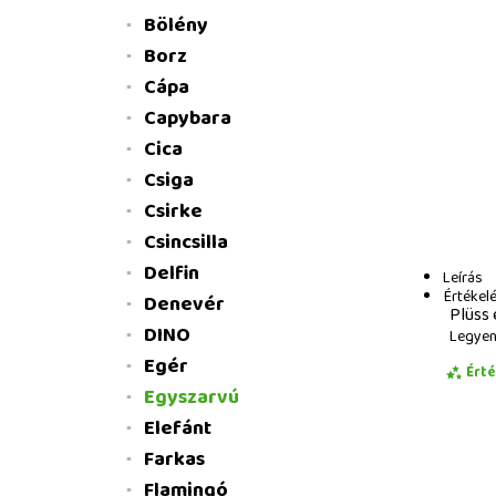
Bölény
Borz
Cápa
Capybara
Cica
Csiga
Csirke
Csincsilla
Delfin
Leírás
Értékel
Denevér
Plüss 
DINO
Legyen 
Egér
Ért
Egyszarvú
Elefánt
Farkas
Flamingó