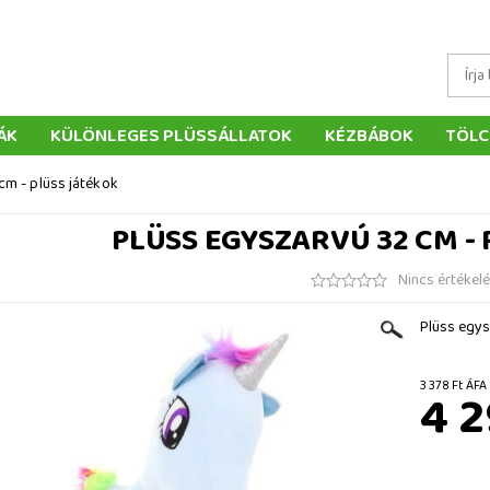
ÁK
KÜLÖNLEGES PLÜSSÁLLATOK
KÉZBÁBOK
TÖLC
ÁTÉKOK
PÁRNÁK
SZÁLLÍTÁS ÉS FIZETÉS
WEBÁRUHÁ
cm - plüss játékok
ÉTELEK
VISSZAKÜLDÉS
RENDELÉSEM
ELÉRHETŐS
PLÜSS EGYSZARVÚ 32 CM -
Nincs értékel
Plüss egys
3 378 F
4 2