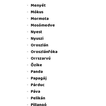
Menyét
Mókus
Mormota
Mosómedve
Nyest
Nyuszi
Oroszlán
Oroszlánfóka
Orrszarvú
Őzike
Panda
Papagáj
Párduc
Páva
Pelikán
Pillangó