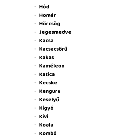
Hód
Homár
Hörcsög
Jegesmedve
Kacsa
Kacsacsőrű
Kakas
Kaméleon
Katica
Kecske
Kenguru
Keselyű
Kígyó
Kivi
Koala
Kombó