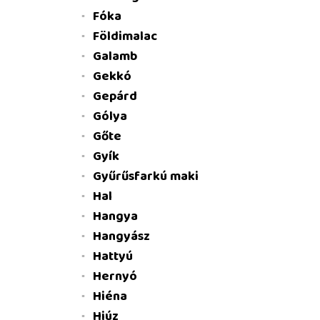
Fóka
Földimalac
Galamb
Gekkó
Gepárd
Gólya
Gőte
Gyík
Gyűrűsfarkú maki
Hal
Hangya
Hangyász
Hattyú
Hernyó
Hiéna
Hiúz