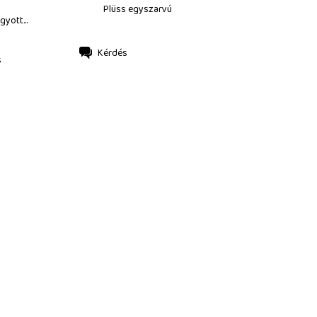
Plüss egyszarvú
gyott...
Kérdés
s