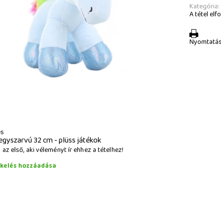
Kategória:
A tétel elfo
Nyomtatá
és
egyszarvú 32 cm - plüss játékok
az első, aki véleményt ír ehhez a tételhez!
ékelés hozzáadása