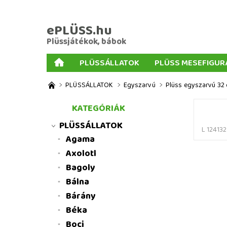
ePLÜSS.hu
Plüssjátékok, bábok
PLÜSSÁLLATOK
PLÜSS MESEFIGUR
AJÁNDÉKOK PLÜSSÖKHÖZ
NAGY PLÜSSJ
PLÜSSÁLLATOK
Egyszarvú
Plüss egyszarvú 32 
MENNYISÉGI KEDVEZMÉNYEK
ÜZLETI FELT
KATEGÓRIÁK
PLÜSSÁLLATOK
L 124132
Agama
Axolotl
Bagoly
Bálna
Bárány
Béka
Boci