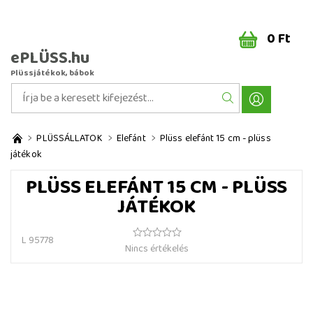
0 Ft
ePLÜSS.hu
Plüssjátékok, bábok
PLÜSSÁLLATOK
Elefánt
Plüss elefánt 15 cm - plüss
játékok
PLÜSS ELEFÁNT 15 CM - PLÜSS
JÁTÉKOK
L 95778
Nincs értékelés