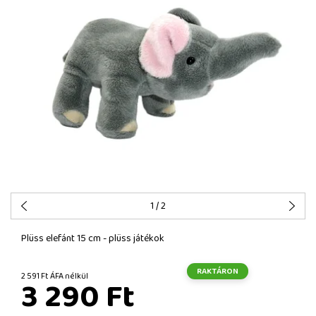
1
/ 2
Plüss elefánt 15 cm - plüss játékok
RAKTÁRON
2 591 Ft ÁFA nélkül
3 290 Ft