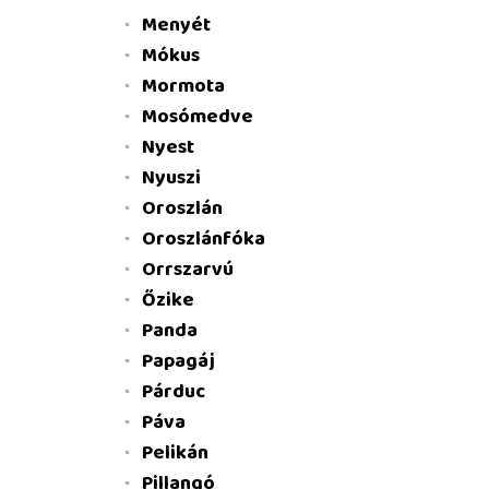
Menyét
Mókus
Mormota
Mosómedve
Nyest
Nyuszi
Oroszlán
Oroszlánfóka
Orrszarvú
Őzike
Panda
Papagáj
Párduc
Páva
Pelikán
Pillangó