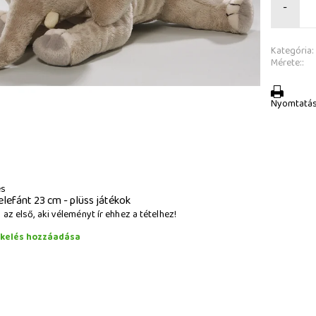
-
Kategória:
Mérete::
Nyomtatá
és
elefánt 23 cm - plüss játékok
az első, aki véleményt ír ehhez a tételhez!
ékelés hozzáadása