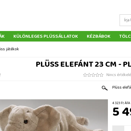
ÁK
KÜLÖNLEGES PLÜSSÁLLATOK
KÉZBÁBOK
TÖLC
ÁTÉKOK
PÁRNÁK
SZÁLLÍTÁS ÉS FIZETÉS
WEBÁRUHÁ
lüss játékok
ÉTELEK
VISSZAKÜLDÉS
RENDELÉSEM
ELÉRHETŐS
PLÜSS ELEFÁNT 23 CM - P
2
Nincs értékel
Plüss elef
4 323 F
5 4