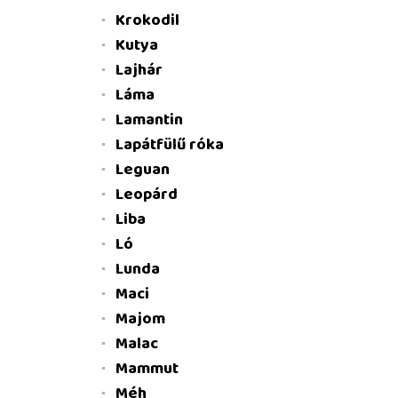
Krokodil
Kutya
Lajhár
Láma
Lamantin
Lapátfülű róka
Leguan
Leopárd
Liba
Ló
Lunda
Maci
Majom
Malac
Mammut
Méh