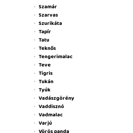
Szamár
Szarvas
Szurikáta
Tapír
Tatu
Teknős
Tengerimalac
Teve
Tigris
Tukán
Tyúk
Vadászgörény
Vaddisznó
Vadmalac
Varjú
Vörös panda