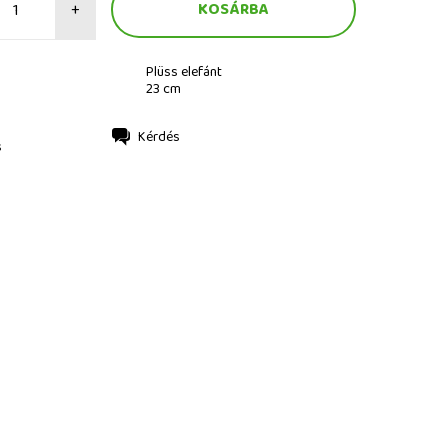
+
Plüss elefánt
23 cm
Kérdés
s