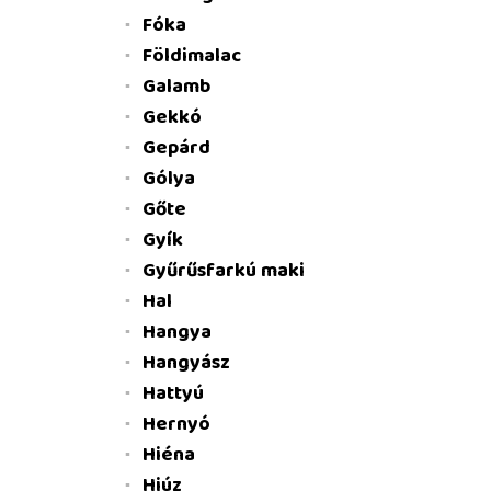
Fóka
Földimalac
Galamb
Gekkó
Gepárd
Gólya
Gőte
Gyík
Gyűrűsfarkú maki
Hal
Hangya
Hangyász
Hattyú
Hernyó
Hiéna
Hiúz