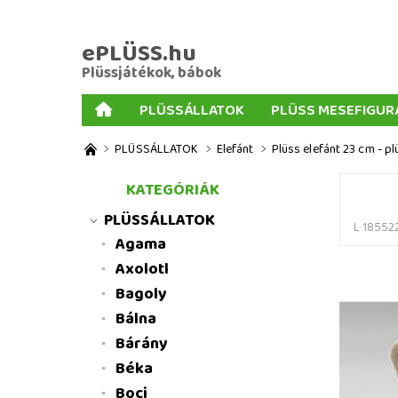
ePLÜSS.hu
Plüssjátékok, bábok
PLÜSSÁLLATOK
PLÜSS MESEFIGUR
AJÁNDÉKOK PLÜSSÖKHÖZ
NAGY PLÜSSJ
PLÜSSÁLLATOK
Elefánt
Plüss elefánt 23 cm - p
MENNYISÉGI KEDVEZMÉNYEK
ÜZLETI FELT
KATEGÓRIÁK
PLÜSSÁLLATOK
L 18552
Agama
Axolotl
Bagoly
Bálna
Bárány
Béka
Boci