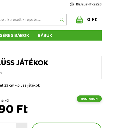
BEJELENTKEZÉS
0 Ft
SÉRES BÁBOK
BÁBUK
Z ÉRTÉKELÉSE
ÉGEINK
LÜSS JÁTÉKOK
és
ánt 23 cm - plüss játékok
RAKTÁRON
t ÁFA nélkül
90 Ft