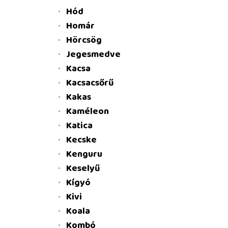
Hód
Homár
Hörcsög
Jegesmedve
Kacsa
Kacsacsőrű
Kakas
Kaméleon
Katica
Kecske
Kenguru
Keselyű
Kígyó
Kivi
Koala
Kombó