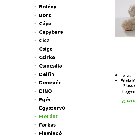
Bölény
Borz
Cápa
Capybara
Cica
Csiga
Csirke
Csincsilla
Delfin
Leírás
Értékel
Denevér
Plüss 
DINO
Legyen 
Egér
Ért
Egyszarvú
Elefánt
Farkas
Flamingó