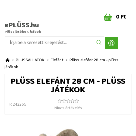
0 Ft
ePLÜSS.hu
Plüssjátékok, bábok
PLÜSSÁLLATOK
Elefánt
Plüss elefánt 28 cm - plüss
játékok
PLÜSS ELEFÁNT 28 CM - PLÜSS
JÁTÉKOK
R 242265
Nincs értékelés