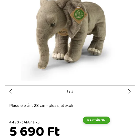
1
/ 3
Plüss elefánt 28 cm - plüss játékok
RAKTÁRON
4 480 Ft ÁFA nélkül
5 690 Ft