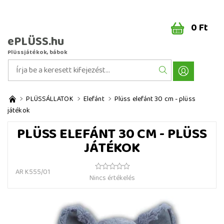
0 Ft
ePLÜSS.hu
Plüssjátékok, bábok
PLÜSSÁLLATOK
Elefánt
Plüss elefánt 30 cm - plüss
játékok
PLÜSS ELEFÁNT 30 CM - PLÜSS
JÁTÉKOK
AR K555/01
Nincs értékelés