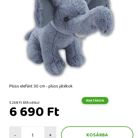
Plüss elefánt 30 cm - plüss játékok
RAKTÁRON
5 268 Ft ÁFA nélkül
6 690 Ft
-
+