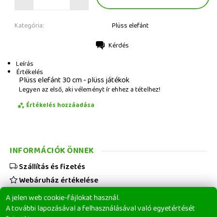
Kategória:
Plüss elefánt
Kérdés
Nyomtatás
Leírás
Értékelés
Plüss elefánt 30 cm - plüss játékok
Legyen az első, aki véleményt ír ehhez a tételhez!
Értékelés hozzáadása
INFORMÁCIÓK ÖNNEK
Szállítás és fizetés
Webáruház értékelése
Viszonteladóknak
A jelen web cookie-fájlokat használ.
Üzleti feltételek
A további lapozásával a felhasználásával való egyetértését