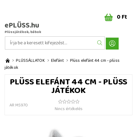
0 Ft
ePLÜSS.hu
Plüssjátékok, bábok
PLÜSSÁLLATOK
Elefánt
Plüss elefánt 44 cm - plüss
játékok
PLÜSS ELEFÁNT 44 CM - PLÜSS
JÁTÉKOK
AR MS970
Nincs értékelés