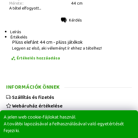
Mérete::
44 cm
A tétel elfogyott...
Kérdés
Nyomtatás
Leírás
Értékelés
Plüss elefánt 44 cm - plüss játékok
Legyen az első, aki véleményt ír ehhez a tételhez!
Értékelés hozzáadása
INFORMÁCIÓK ÖNNEK
Szállítás és fizetés
Webáruház értékelése
Viszonteladóknak
A jelen web cookie-fájlokat használ.
Üzleti feltételek
A további lapozásával a felhasználásával való egyetértését
fejezi ki.
Elérhetőségeink