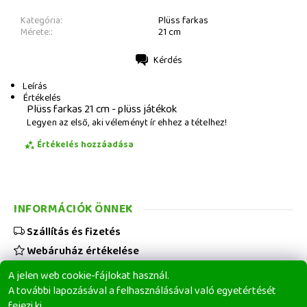
Kategória:
Plüss farkas
Mérete::
21 cm
Kérdés
Nyomtatás
Leírás
Értékelés
Plüss farkas 21 cm - plüss játékok
Legyen az első, aki véleményt ír ehhez a tételhez!
Értékelés hozzáadása
INFORMÁCIÓK ÖNNEK
Szállítás és fizetés
Webáruház értékelése
Viszonteladóknak
A jelen web cookie-fájlokat használ.
Üzleti feltételek
A további lapozásával a felhasználásával való egyetértését
fejezi ki.