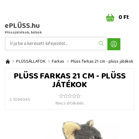
0 Ft
ePLÜSS.hu
Plüssjátékok, bábok
PLÜSSÁLLATOK
Farkas
Plüss farkas 21 cm - plüss játékok
PLÜSS FARKAS 21 CM - PLÜSS
JÁTÉKOK
C 1044045
Nincs értékelés