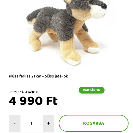
Plüss farkas 21 cm - plüss játékok
RAKTÁRON
3 929 Ft ÁFA nélkül
4 990 Ft
-
+