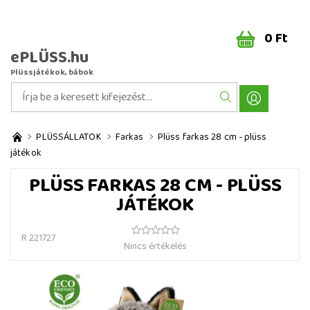
0 Ft
ePLÜSS.hu
Plüssjátékok, bábok
PLÜSSÁLLATOK
Farkas
Plüss farkas 28 cm - plüss
játékok
PLÜSS FARKAS 28 CM - PLÜSS
JÁTÉKOK
R 221727
Nincs értékelés