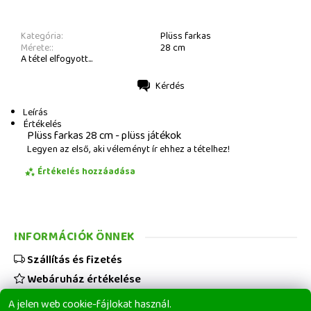
Kategória:
Plüss farkas
Mérete::
28 cm
A tétel elfogyott...
Kérdés
Nyomtatás
Leírás
Értékelés
Plüss farkas 28 cm - plüss játékok
Legyen az első, aki véleményt ír ehhez a tételhez!
Értékelés hozzáadása
INFORMÁCIÓK ÖNNEK
Szállítás és fizetés
Webáruház értékelése
Viszonteladóknak
A jelen web cookie-fájlokat használ.