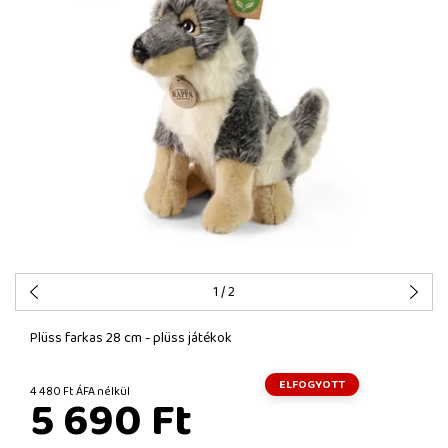
1
/ 2
Plüss farkas 28 cm - plüss játékok
ELFOGYOTT
4 480 Ft ÁFA nélkül
5 690 Ft