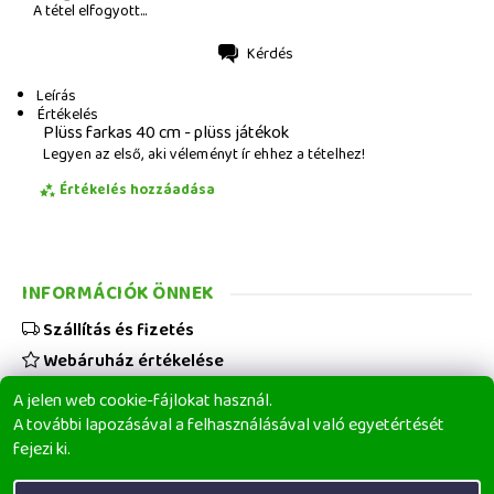
A tétel elfogyott...
Kérdés
Nyomtatás
Leírás
Értékelés
Plüss farkas 40 cm - plüss játékok
Legyen az első, aki véleményt ír ehhez a tételhez!
Értékelés hozzáadása
INFORMÁCIÓK ÖNNEK
Szállítás és fizetés
Webáruház értékelése
Viszonteladóknak
A jelen web cookie-fájlokat használ.
Üzleti feltételek
A további lapozásával a felhasználásával való egyetértését
fejezi ki.
Elérhetőségeink