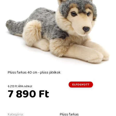
Plüss farkas 40 cm - plüss játékok
ELFOGYOTT
6 213 Ft ÁFA nélkül
7 890 Ft
Kategória:
Plüss farkas