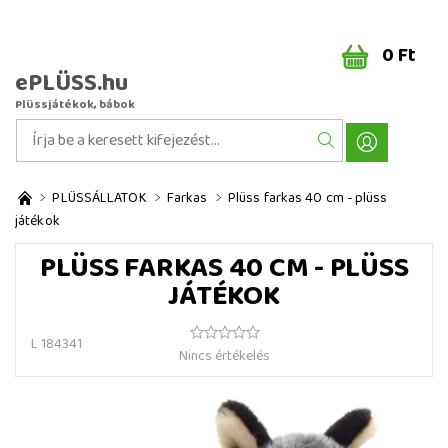
0 Ft
ePLÜSS.hu
Plüssjátékok, bábok
PLÜSSÁLLATOK
Farkas
Plüss farkas 40 cm - plüss
játékok
PLÜSS FARKAS 40 CM - PLÜSS
JÁTÉKOK
L 184341
Nincs értékelés