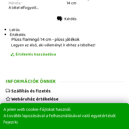
Mérete::
14 cm
A tétel elfogyott...
Kérdés
Nyomtatás
Leírás
Értékelés
Plüss flamingó 14 cm - plüss játékok
Legyen az első, aki véleményt ír ehhez a tételhez!
Értékelés hozzáadása
INFORMÁCIÓK ÖNNEK
Szállítás és fizetés
Webáruház értékelése
Viszonteladóknak
A jelen web cookie-fájlokat használ.
Üzleti feltételek
A további lapozásával a felhasználásával való egyetértését
fejezi ki.
Elérhetőségeink