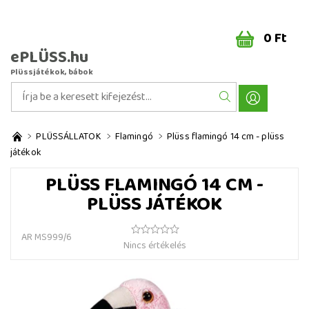
0 Ft
ePLÜSS.hu
Plüssjátékok, bábok
PLÜSSÁLLATOK
Flamingó
Plüss flamingó 14 cm - plüss
játékok
PLÜSS FLAMINGÓ 14 CM -
PLÜSS JÁTÉKOK
AR MS999/6
Nincs értékelés