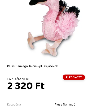
Plüss flamingó 14 cm - plüss játékok
ELFOGYOTT
1 827 Ft ÁFA nélkül
2 320 Ft
Kategória:
Plüss flamingó