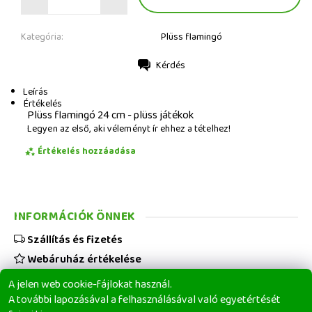
Kategória:
Plüss flamingó
Kérdés
Nyomtatás
Leírás
Értékelés
Plüss flamingó 24 cm - plüss játékok
Legyen az első, aki véleményt ír ehhez a tételhez!
Értékelés hozzáadása
INFORMÁCIÓK ÖNNEK
Szállítás és fizetés
Webáruház értékelése
Viszonteladóknak
A jelen web cookie-fájlokat használ.
Üzleti feltételek
A további lapozásával a felhasználásával való egyetértését