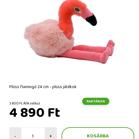
Plüss flamingó 24 cm - plüss játékok
RAKTÁRON
3 850 Ft ÁFA nélkül
4 890 Ft
-
+