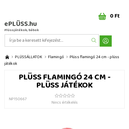
0 Ft
ePLÜSS.hu
Plüssjátékok, bábok
PLÜSSÁLLATOK
Flamingó
Plüss flamingó 24 cm - plüss
játékok
PLÜSS FLAMINGÓ 24 CM -
PLÜSS JÁTÉKOK
NP150667
Nincs értékelés