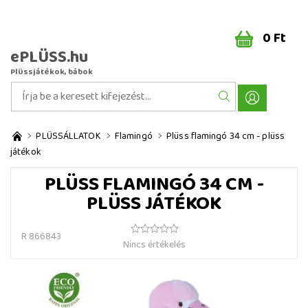
0 Ft
ePLÜSS.hu
Plüssjátékok, bábok
PLÜSSÁLLATOK
Flamingó
Plüss flamingó 34 cm - plüss
játékok
PLÜSS FLAMINGÓ 34 CM -
PLÜSS JÁTÉKOK
R 866843
Nincs értékelés