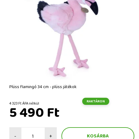
Plüss flamingó 34 cm - plüss játékok
RAKTÁRON
4 323 Ft ÁFA nélkül
5 490 Ft
-
+