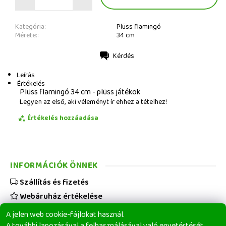
Kategória:
Plüss flamingó
Mérete::
34 cm
Kérdés
Nyomtatás
Leírás
Értékelés
Plüss flamingó 34 cm - plüss játékok
Legyen az első, aki véleményt ír ehhez a tételhez!
Értékelés hozzáadása
INFORMÁCIÓK ÖNNEK
Szállítás és fizetés
Webáruház értékelése
Viszonteladóknak
A jelen web cookie-fájlokat használ.
Üzleti feltételek
A további lapozásával a felhasználásával való egyetértését