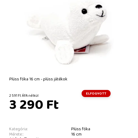
Plüss fóka 16 cm - plüss játékok
ELFOGYOTT
2 591 Ft ÁFA nélkül
3 290 Ft
Kategória:
Plüss fóka
Mérete::
16 cm