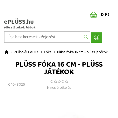
0 Ft
ePLÜSS.hu
Plüssjátékok, bábok
PLÜSSÁLLATOK
Fóka
Plüss fóka 16 cm - plüss játékok
PLÜSS FÓKA 16 CM - PLÜSS
JÁTÉKOK
C 1043025
Nincs értékelés