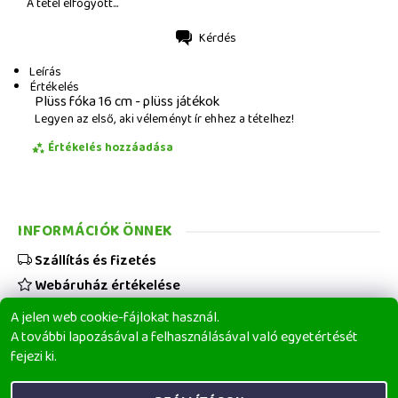
A tétel elfogyott...
Kérdés
Nyomtatás
Leírás
Értékelés
Plüss fóka 16 cm - plüss játékok
Legyen az első, aki véleményt ír ehhez a tételhez!
Értékelés hozzáadása
INFORMÁCIÓK ÖNNEK
Szállítás és fizetés
Webáruház értékelése
Viszonteladóknak
A jelen web cookie-fájlokat használ.
Üzleti feltételek
A további lapozásával a felhasználásával való egyetértését
fejezi ki.
Elérhetőségeink