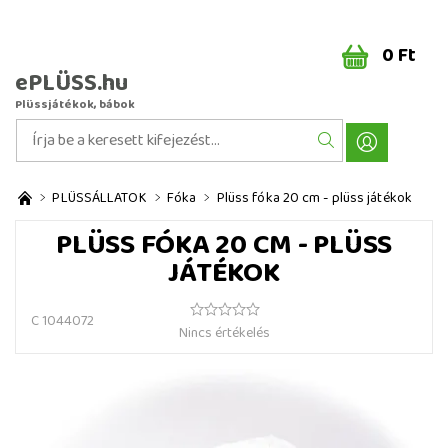
0 Ft
ePLÜSS.hu
Plüssjátékok, bábok
PLÜSSÁLLATOK
Fóka
Plüss fóka 20 cm - plüss játékok
PLÜSS FÓKA 20 CM - PLÜSS
JÁTÉKOK
C 1044072
Nincs értékelés