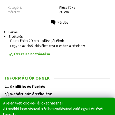
Kategória:
Plüss fóka
Mérete::
20 cm
Kérdés
Nyomtatás
Leírás
Értékelés
Plüss fóka 20 cm - plüss játékok
Legyen az első, aki véleményt ír ehhez a tételhez!
Értékelés hozzáadása
INFORMÁCIÓK ÖNNEK
Szállítás és fizetés
Webáruház értékelése
Viszonteladóknak
A jelen web cookie-fájlokat használ.
Üzleti feltételek
A további lapozásával a felhasználásával való egyetértését
fejezi ki.