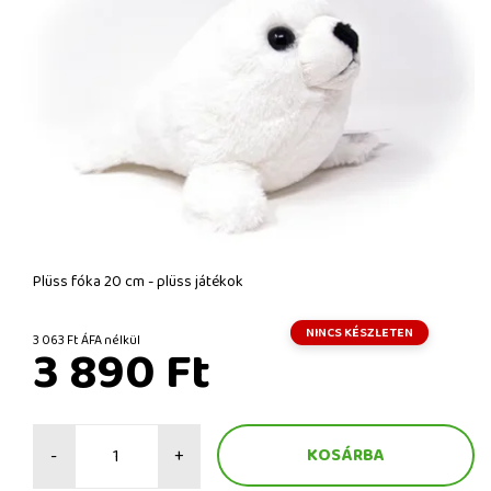
Plüss fóka 20 cm - plüss játékok
NINCS KÉSZLETEN
3 063 Ft ÁFA nélkül
3 890 Ft
-
+