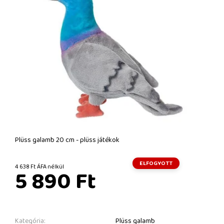
Plüss galamb 20 cm - plüss játékok
ELFOGYOTT
4 638 Ft ÁFA nélkül
5 890 Ft
Kategória:
Plüss galamb