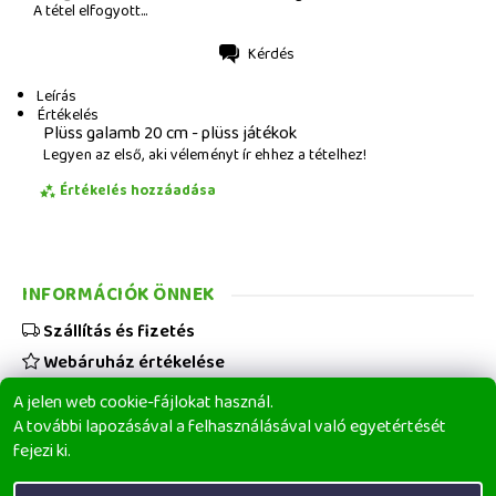
A tétel elfogyott...
Kérdés
Nyomtatás
Leírás
Értékelés
Plüss galamb 20 cm - plüss játékok
Legyen az első, aki véleményt ír ehhez a tételhez!
Értékelés hozzáadása
INFORMÁCIÓK ÖNNEK
Szállítás és fizetés
Webáruház értékelése
Viszonteladóknak
A jelen web cookie-fájlokat használ.
Üzleti feltételek
A további lapozásával a felhasználásával való egyetértését
fejezi ki.
Elérhetőségeink