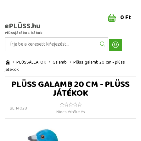
0 Ft
ePLÜSS.hu
Plüssjátékok, bábok
PLÜSSÁLLATOK
Galamb
Plüss galamb 20 cm - plüss
játékok
PLÜSS GALAMB 20 CM - PLÜSS
JÁTÉKOK
BE 14028
Nincs értékelés