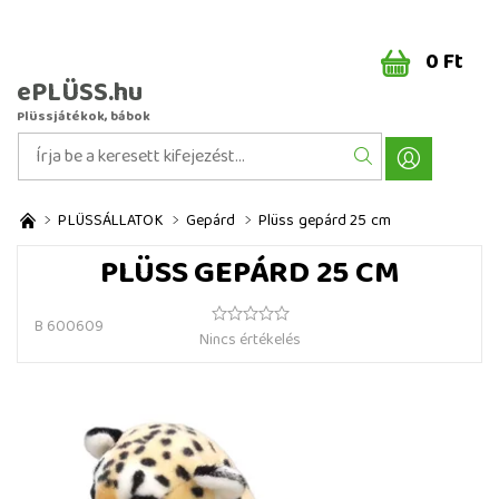
0 Ft
ePLÜSS.hu
Plüssjátékok, bábok
PLÜSSÁLLATOK
Gepárd
Plüss gepárd 25 cm
PLÜSS GEPÁRD 25 CM
B 600609
Nincs értékelés