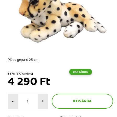
Plüss gepárd 25 cm
RAKTÁRON
3 378 Ft ÁFA nélkül
4 290 Ft
-
+