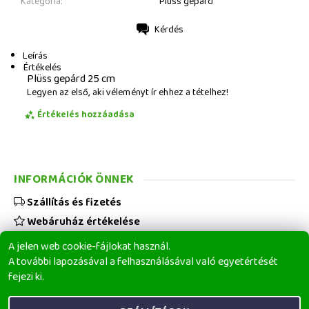
Kategória:
Plüss gepárd
Kérdés
Nyomtatás
Leírás
Értékelés
Plüss gepárd 25 cm
Legyen az első, aki véleményt ír ehhez a tételhez!
Értékelés hozzáadása
INFORMÁCIÓK ÖNNEK
Szállítás és fizetés
Webáruház értékelése
Viszonteladóknak
A jelen web cookie-fájlokat használ.
Üzleti feltételek
A további lapozásával a felhasználásával való egyetértését
fejezi ki.
Elérhetőségeink