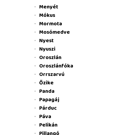
Menyét
Mókus
Mormota
Mosómedve
Nyest
Nyuszi
Oroszlán
Oroszlánfóka
Orrszarvú
Őzike
Panda
Papagáj
Párduc
Páva
Pelikán
Pillangó