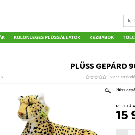
ÁK
KÜLÖNLEGES PLÜSSÁLLATOK
KÉZBÁBOK
TÖLC
ÁTÉKOK
PÁRNÁK
SZÁLLÍTÁS ÉS FIZETÉS
WEBÁRUHÁ
ÉTELEK
VISSZAKÜLDÉS
RENDELÉSEM
ELÉRHETŐS
PLÜSS GEPÁRD 9
26
Nincs értékel
Plüss gep
12 591 
15 