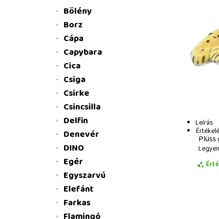
Bölény
Borz
Cápa
Capybara
Cica
Csiga
Csirke
Csincsilla
Delfin
Leírás
Értékel
Denevér
Plüss
DINO
Legyen 
Egér
Ért
Egyszarvú
Elefánt
Farkas
Flamingó