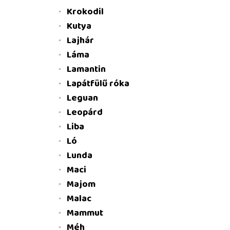
Krokodil
Kutya
Lajhár
Láma
Lamantin
Lapátfülű róka
Leguan
Leopárd
Liba
Ló
Lunda
Maci
Majom
Malac
Mammut
Méh