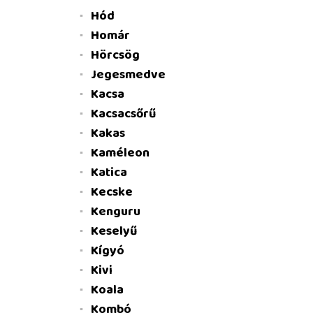
Hód
Homár
Hörcsög
Jegesmedve
Kacsa
Kacsacsőrű
Kakas
Kaméleon
Katica
Kecske
Kenguru
Keselyű
Kígyó
Kivi
Koala
Kombó