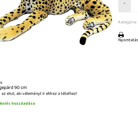
-
Kategória:
Nyomtatá
és
 gepárd 90 cm
az első, aki véleményt ír ehhez a tételhez!
ékelés hozzáadása