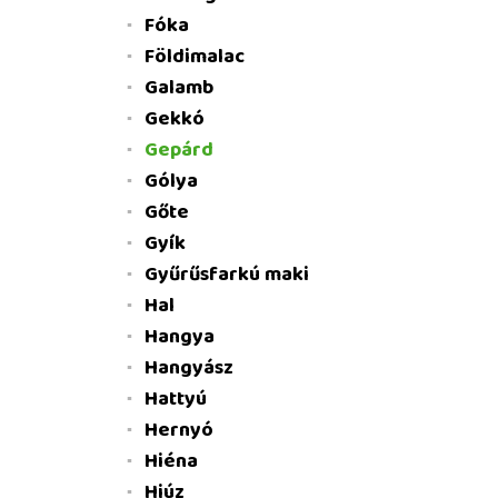
Fóka
Földimalac
Galamb
Gekkó
Gepárd
Gólya
Gőte
Gyík
Gyűrűsfarkú maki
Hal
Hangya
Hangyász
Hattyú
Hernyó
Hiéna
Hiúz