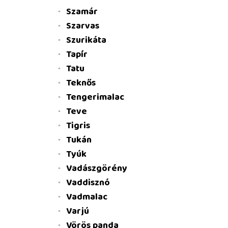
Szamár
Szarvas
Szurikáta
Tapír
Tatu
Teknős
Tengerimalac
Teve
Tigris
Tukán
Tyúk
Vadászgörény
Vaddisznó
Vadmalac
Varjú
Vörös panda