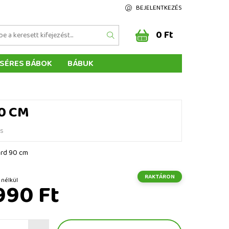
BEJELENTKEZÉS
0 Ft
SÉRES BÁBOK
BÁBUK
Z ÉRTÉKELÉSE
ÉGEINK
0 CM
és
árd 90 cm
RAKTÁRON
Ft ÁFA nélkül
990 Ft