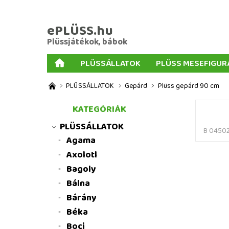
ePLÜSS.hu
Plüssjátékok, bábok
PLÜSSÁLLATOK
PLÜSS MESEFIGUR
AJÁNDÉKOK PLÜSSÖKHÖZ
NAGY PLÜSSJ
PLÜSSÁLLATOK
Gepárd
Plüss gepárd 90 cm
MENNYISÉGI KEDVEZMÉNYEK
ÜZLETI FELT
KATEGÓRIÁK
PLÜSSÁLLATOK
B 0450
Agama
Axolotl
Bagoly
Bálna
Bárány
Béka
Boci