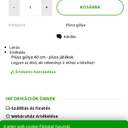
-
+
Kategória:
Plüss gólya
Kérdés
Nyomtatás
Leírás
Értékelés
Plüss gólya 40 cm - plüss játékok
Legyen az első, aki véleményt ír ehhez a tételhez!
Értékelés hozzáadása
INFORMÁCIÓK ÖNNEK
Szállítás és fizetés
Webáruház értékelése
Viszonteladóknak
A jelen web cookie-fájlokat használ.