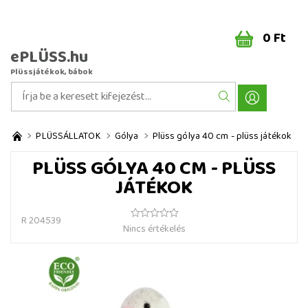
0 Ft
ePLÜSS.hu
Plüssjátékok, bábok
PLÜSSÁLLATOK
Gólya
Plüss gólya 40 cm - plüss játékok
PLÜSS GÓLYA 40 CM - PLÜSS
JÁTÉKOK
R 204539
Nincs értékelés