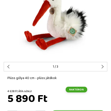
1
/ 3
Plüss gólya 40 cm - plüss játékok
RAKTÁRON
4 638 Ft ÁFA nélkül
5 890 Ft