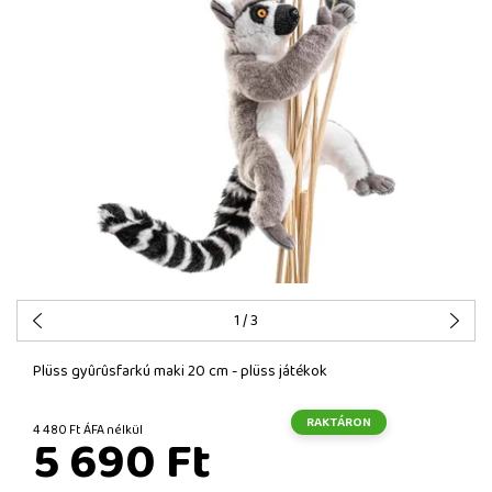
1
/ 3
Plüss gyûrûsfarkú maki 20 cm - plüss játékok
RAKTÁRON
4 480 Ft ÁFA nélkül
5 690 Ft