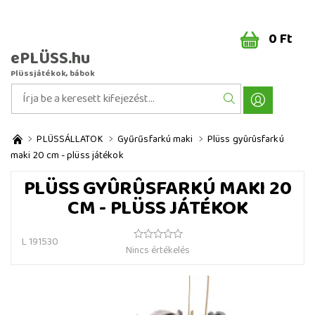
0 Ft
ePLÜSS.hu
Plüssjátékok, bábok
PLÜSSÁLLATOK
Gyűrűsfarkú maki
Plüss gyûrûsfarkú
maki 20 cm - plüss játékok
PLÜSS GYÛRÛSFARKÚ MAKI 20
CM - PLÜSS JÁTÉKOK
L 191530
Nincs értékelés