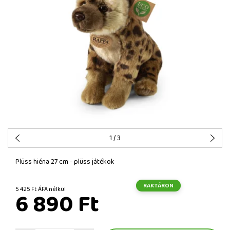
1
/ 3
Plüss hiéna 27 cm - plüss játékok
RAKTÁRON
5 425 Ft ÁFA nélkül
6 890 Ft