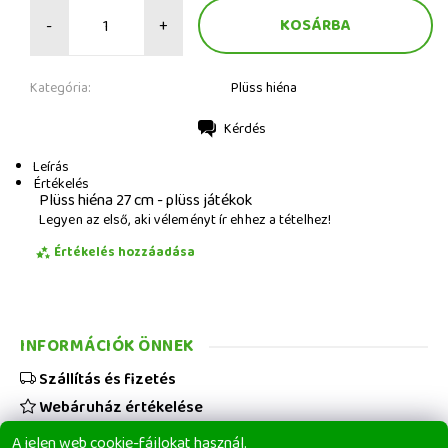
-
+
Kategória:
Plüss hiéna
Kérdés
Nyomtatás
Leírás
Értékelés
Plüss hiéna 27 cm - plüss játékok
Legyen az első, aki véleményt ír ehhez a tételhez!
Értékelés hozzáadása
INFORMÁCIÓK ÖNNEK
Szállítás és fizetés
Webáruház értékelése
Viszonteladóknak
A jelen web cookie-fájlokat használ.