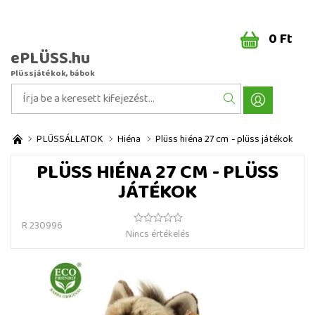
0 Ft
ePLÜSS.hu
Plüssjátékok, bábok
PLÜSSÁLLATOK
Hiéna
Plüss hiéna 27 cm - plüss játékok
PLÜSS HIÉNA 27 CM - PLÜSS
JÁTÉKOK
R 230996
Nincs értékelés