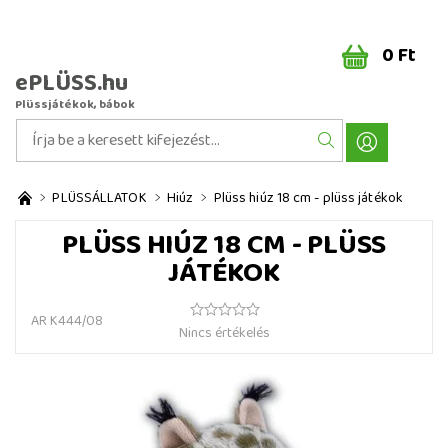
0 Ft
ePLÜSS.hu
Plüssjátékok, bábok
PLÜSSÁLLATOK
Hiúz
Plüss hiúz 18 cm - plüss játékok
PLÜSS HIÚZ 18 CM - PLÜSS
JÁTÉKOK
AR K444/08
Nincs értékelés