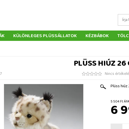
ÁK
KÜLÖNLEGES PLÜSSÁLLATOK
KÉZBÁBOK
TÖLC
ÁTÉKOK
PÁRNÁK
SZÁLLÍTÁS ÉS FIZETÉS
WEBÁRUHÁ
ÉTELEK
VISSZAKÜLDÉS
RENDELÉSEM
ELÉRHETŐS
PLÜSS HIÚZ 26
7
Nincs értékel
Plüss hiúz
5 504 
6 9