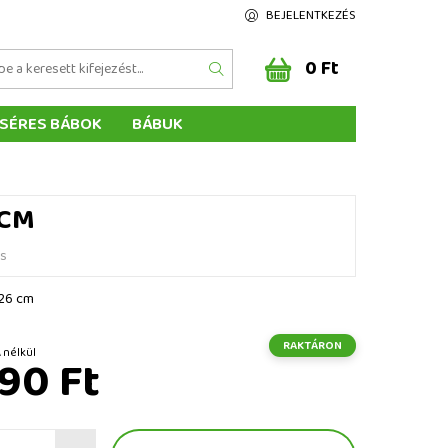
BEJELENTKEZÉS
0 Ft
SÉRES BÁBOK
BÁBUK
Z ÉRTÉKELÉSE
ÉGEINK
 CM
és
 26 cm
RAKTÁRON
Ft ÁFA nélkül
90 Ft