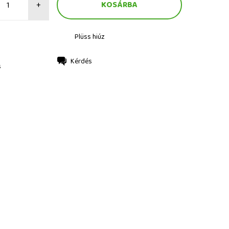
+
Plüss hiúz
Kérdés
s