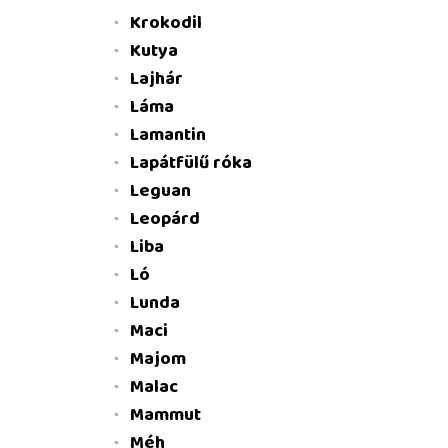
Krokodil
Kutya
Lajhár
Láma
Lamantin
Lapátfülű róka
Leguan
Leopárd
Liba
Ló
Lunda
Maci
Majom
Malac
Mammut
Méh