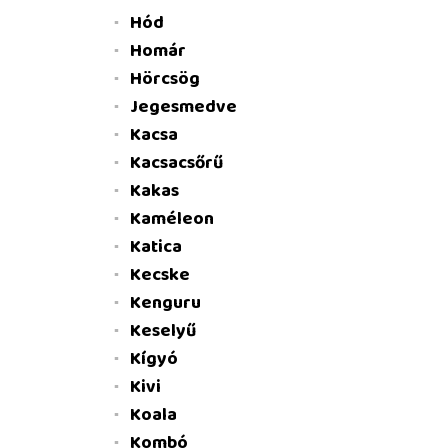
Hód
Homár
Hörcsög
Jegesmedve
Kacsa
Kacsacsőrű
Kakas
Kaméleon
Katica
Kecske
Kenguru
Keselyű
Kígyó
Kivi
Koala
Kombó