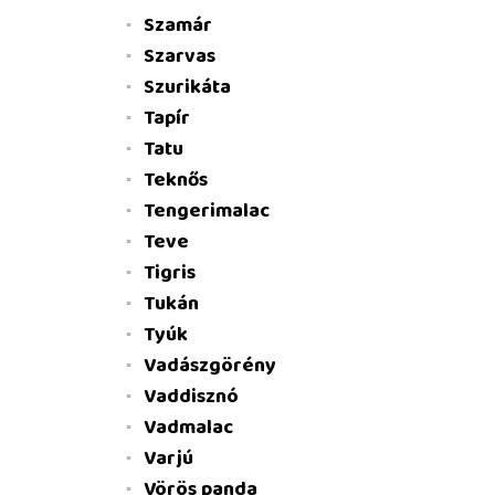
Szamár
Szarvas
Szurikáta
Tapír
Tatu
Teknős
Tengerimalac
Teve
Tigris
Tukán
Tyúk
Vadászgörény
Vaddisznó
Vadmalac
Varjú
Vörös panda