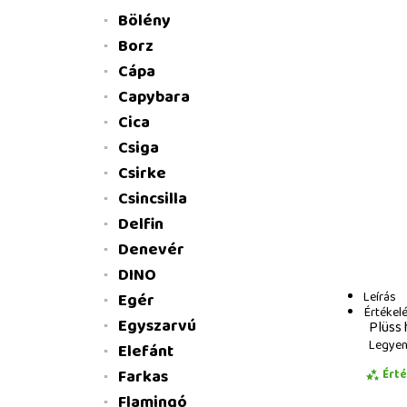
Bölény
Borz
Cápa
Capybara
Cica
Csiga
Csirke
Csincsilla
Delfin
Denevér
DINO
Leírás
Egér
Értékel
Egyszarvú
Plüss 
Legyen 
Elefánt
Farkas
Ért
Flamingó