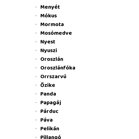
Menyét
Mókus
Mormota
Mosómedve
Nyest
Nyuszi
Oroszlán
Oroszlánfóka
Orrszarvú
Őzike
Panda
Papagáj
Párduc
Páva
Pelikán
Pillangó