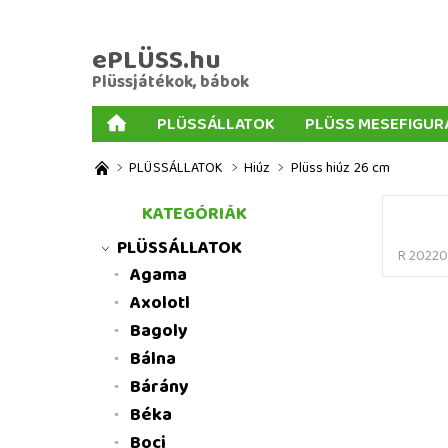
ePLÜSS.hu
Plüssjátékok, bábok
PLÜSSÁLLATOK
PLÜSS MESEFIGUR
AJÁNDÉKOK PLÜSSÖKHÖZ
NAGY PLÜSSJ
PLÜSSÁLLATOK
Hiúz
Plüss hiúz 26 cm
MENNYISÉGI KEDVEZMÉNYEK
ÜZLETI FELT
KATEGÓRIÁK
PLÜSSÁLLATOK
R 20220
Agama
Axolotl
Bagoly
Bálna
Bárány
Béka
Boci