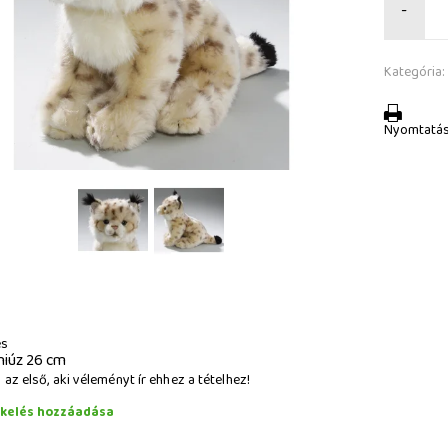
-
Kategória:
Nyomtatá
és
hiúz 26 cm
az első, aki véleményt ír ehhez a tételhez!
ékelés hozzáadása