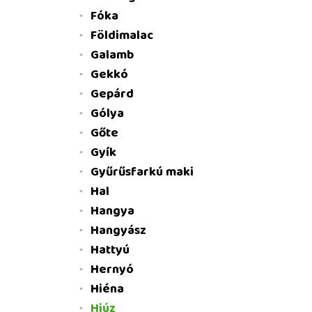
Fóka
Földimalac
Galamb
Gekkó
Gepárd
Gólya
Gőte
Gyík
Gyűrűsfarkú maki
Hal
Hangya
Hangyász
Hattyú
Hernyó
Hiéna
Hiúz