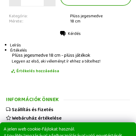
Kategória:
Plüss jegesmedve
Mérete::
18 cm
Kérdés
Nyomtatás
Leírás
Értékelés
Plüss jegesmedve 18 cm - plüss játékok
Legyen az első, aki véleményt ír ehhez a tételhez!
Értékelés hozzáadása
INFORMÁCIÓK ÖNNEK
Szállítás és fizetés
Webáruház értékelése
Viszonteladóknak
A jelen web cookie-fájlokat használ.
Üzleti feltételek
A további lapozásával a felhasználásával való egyetértését