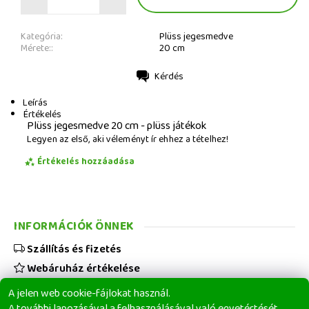
Kategória:
Plüss jegesmedve
Mérete::
20 cm
Kérdés
Nyomtatás
Leírás
Értékelés
Plüss jegesmedve 20 cm - plüss játékok
Legyen az első, aki véleményt ír ehhez a tételhez!
Értékelés hozzáadása
INFORMÁCIÓK ÖNNEK
Szállítás és fizetés
Webáruház értékelése
Viszonteladóknak
A jelen web cookie-fájlokat használ.
Üzleti feltételek
A további lapozásával a felhasználásával való egyetértését