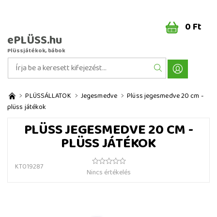
0 Ft
ePLÜSS.hu
Plüssjátékok, bábok
PLÜSSÁLLATOK
Jegesmedve
Plüss jegesmedve 20 cm -
plüss játékok
PLÜSS JEGESMEDVE 20 CM -
PLÜSS JÁTÉKOK
KT019287
Nincs értékelés