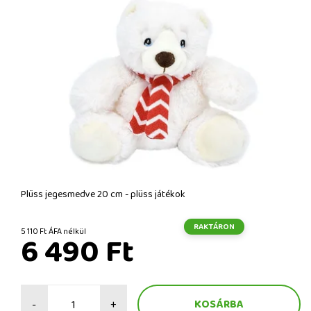
Plüss jegesmedve 20 cm - plüss játékok
RAKTÁRON
5 110 Ft ÁFA nélkül
6 490 Ft
-
+