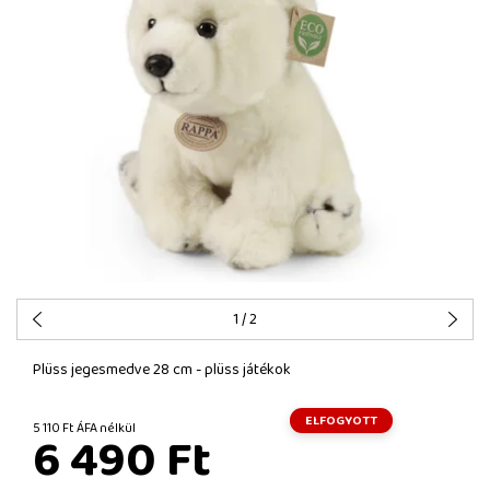
1
/ 2
Plüss jegesmedve 28 cm - plüss játékok
ELFOGYOTT
5 110 Ft ÁFA nélkül
6 490 Ft