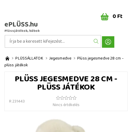
0 Ft
ePLÜSS.hu
Plüssjátékok, bábok
PLÜSSÁLLATOK
Jegesmedve
Plüss jegesmedve 28 cm -
plüss játékok
PLÜSS JEGESMEDVE 28 CM -
PLÜSS JÁTÉKOK
R 231443
Nincs értékelés