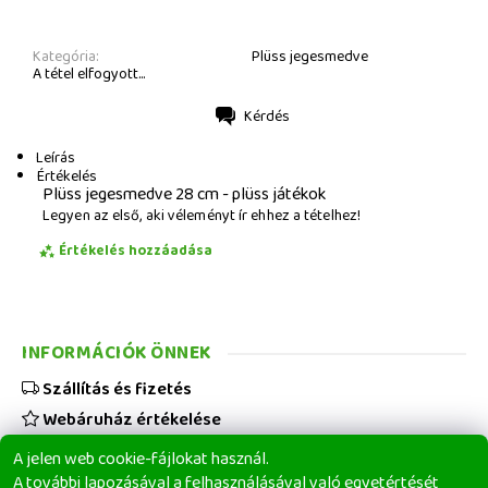
Kategória:
Plüss jegesmedve
A tétel elfogyott...
Kérdés
Nyomtatás
Leírás
Értékelés
Plüss jegesmedve 28 cm - plüss játékok
Legyen az első, aki véleményt ír ehhez a tételhez!
Értékelés hozzáadása
INFORMÁCIÓK ÖNNEK
Szállítás és fizetés
Webáruház értékelése
Viszonteladóknak
A jelen web cookie-fájlokat használ.
Üzleti feltételek
A további lapozásával a felhasználásával való egyetértését