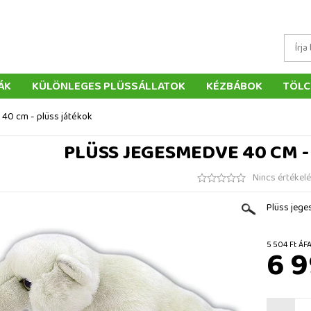
ÁK
KÜLÖNLEGES PLÜSSÁLLATOK
KÉZBÁBOK
TÖLC
ÁTÉKOK
PÁRNÁK
SZÁLLÍTÁS ÉS FIZETÉS
WEBÁRUHÁ
40 cm - plüss játékok
ÉTELEK
VISSZAKÜLDÉS
RENDELÉSEM
ELÉRHETŐS
PLÜSS JEGESMEDVE 40 CM -
Nincs értékel
Plüss jege
5 504 
6 9