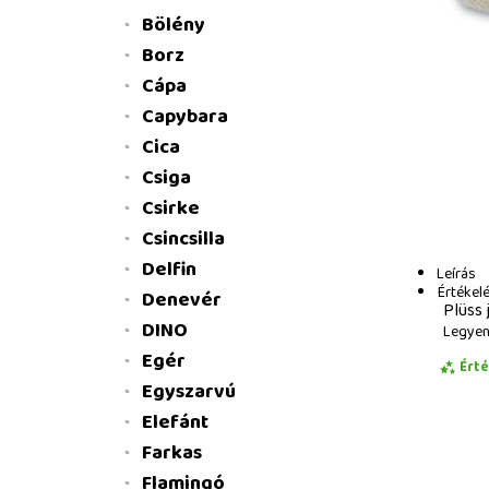
Bölény
Borz
Cápa
Capybara
Cica
Csiga
Csirke
Csincsilla
Delfin
Leírás
Értékel
Denevér
Plüss 
DINO
Legyen 
Egér
Ért
Egyszarvú
Elefánt
Farkas
Flamingó