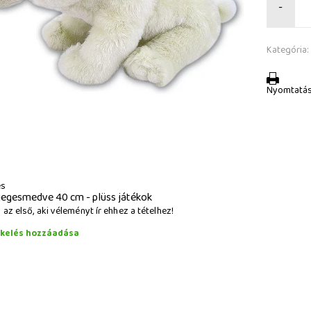
-
Kategória:
Nyomtatá
és
jegesmedve 40 cm - plüss játékok
az első, aki véleményt ír ehhez a tételhez!
ékelés hozzáadása