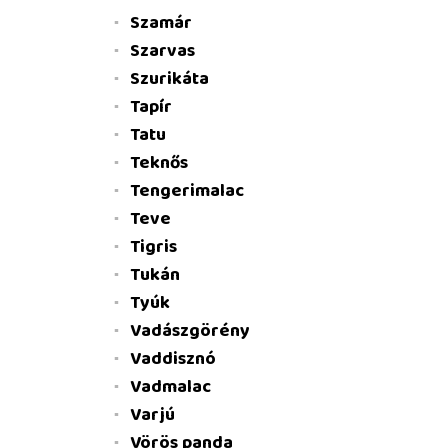
Szamár
Szarvas
Szurikáta
Tapír
Tatu
Teknős
Tengerimalac
Teve
Tigris
Tukán
Tyúk
Vadászgörény
Vaddisznó
Vadmalac
Varjú
Vörös panda