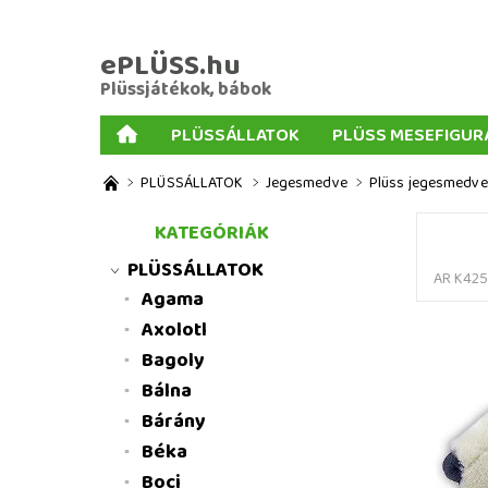
ePLÜSS.hu
Plüssjátékok, bábok
PLÜSSÁLLATOK
PLÜSS MESEFIGUR
AJÁNDÉKOK PLÜSSÖKHÖZ
NAGY PLÜSSJ
PLÜSSÁLLATOK
Jegesmedve
Plüss jegesmedve 
MENNYISÉGI KEDVEZMÉNYEK
ÜZLETI FELT
KATEGÓRIÁK
PLÜSSÁLLATOK
AR K425
Agama
Axolotl
Bagoly
Bálna
Bárány
Béka
Boci