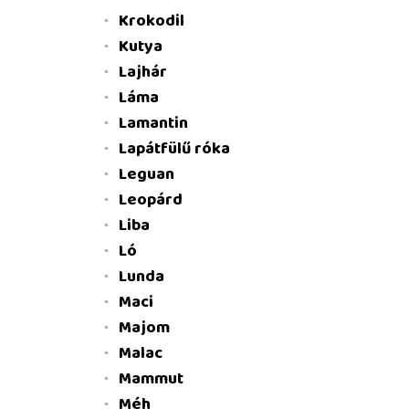
Krokodil
Kutya
Lajhár
Láma
Lamantin
Lapátfülű róka
Leguan
Leopárd
Liba
Ló
Lunda
Maci
Majom
Malac
Mammut
Méh