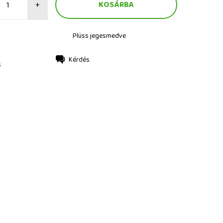
+
Plüss jegesmedve
Kérdés
s