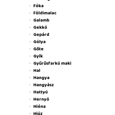
Fóka
Földimalac
Galamb
Gekkó
Gepárd
Gólya
Gőte
Gyík
Gyűrűsfarkú maki
Hal
Hangya
Hangyász
Hattyú
Hernyó
Hiéna
Hiúz