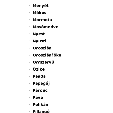
Menyét
Mókus
Mormota
Mosómedve
Nyest
Nyuszi
Oroszlán
Oroszlánfóka
Orrszarvú
Őzike
Panda
Papagáj
Párduc
Páva
Pelikán
Pillangó