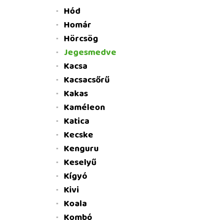
Hód
Homár
Hörcsög
Jegesmedve
Kacsa
Kacsacsőrű
Kakas
Kaméleon
Katica
Kecske
Kenguru
Keselyű
Kígyó
Kivi
Koala
Kombó