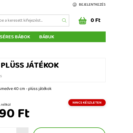
BEJELENTKEZÉS
0 Ft
SÉRES BÁBOK
BÁBUK
Z ÉRTÉKELÉSE
ÉGEINK
 PLÜSS JÁTÉKOK
és
smedve 40 cm - plüss játékok
NINCS KÉSZLETEN
Ft ÁFA nélkül
90 Ft