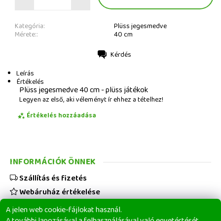
Kategória:
Plüss jegesmedve
Mérete::
40 cm
Kérdés
Nyomtatás
Leírás
Értékelés
Plüss jegesmedve 40 cm - plüss játékok
Legyen az első, aki véleményt ír ehhez a tételhez!
Értékelés hozzáadása
INFORMÁCIÓK ÖNNEK
Szállítás és fizetés
Webáruház értékelése
Viszonteladóknak
A jelen web cookie-fájlokat használ.
Üzleti feltételek
A további lapozásával a felhasználásával való egyetértését