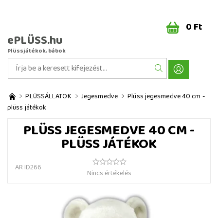
0 Ft
ePLÜSS.hu
Plüssjátékok, bábok
PLÜSSÁLLATOK
Jegesmedve
Plüss jegesmedve 40 cm -
plüss játékok
PLÜSS JEGESMEDVE 40 CM -
PLÜSS JÁTÉKOK
AR ID266
Nincs értékelés