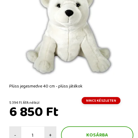
Plüss jegesmedve 40 cm - plüss játékok
NINCS KÉSZLETEN
5 394 Ft ÁFA nélkül
6 850 Ft
-
+