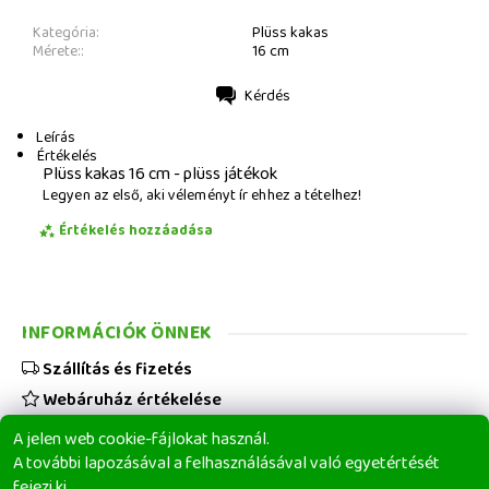
Kategória:
Plüss kakas
Mérete::
16 cm
Kérdés
Nyomtatás
Leírás
Értékelés
Plüss kakas 16 cm - plüss játékok
Legyen az első, aki véleményt ír ehhez a tételhez!
Értékelés hozzáadása
INFORMÁCIÓK ÖNNEK
Szállítás és fizetés
Webáruház értékelése
Viszonteladóknak
A jelen web cookie-fájlokat használ.
Üzleti feltételek
A további lapozásával a felhasználásával való egyetértését
fejezi ki.