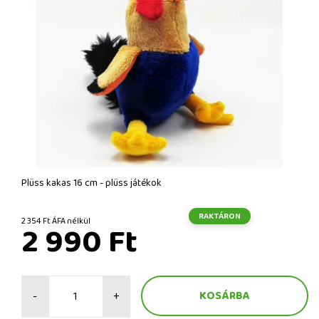
Plüss kakas 16 cm - plüss játékok
RAKTÁRON
2 354 Ft ÁFA nélkül
2 990 Ft
-
+