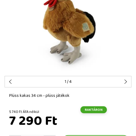
1
/ 4
Plüss kakas 34 cm - plüss játékok
RAKTÁRON
5 740 Ft ÁFA nélkül
7 290 Ft