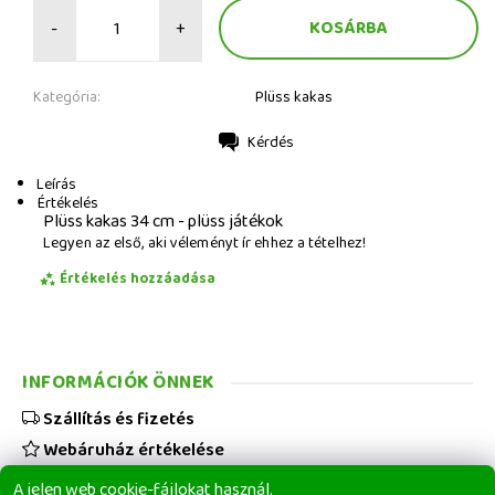
-
+
Kategória:
Plüss kakas
Kérdés
Nyomtatás
Leírás
Értékelés
Plüss kakas 34 cm - plüss játékok
Legyen az első, aki véleményt ír ehhez a tételhez!
Értékelés hozzáadása
INFORMÁCIÓK ÖNNEK
Szállítás és fizetés
Webáruház értékelése
Viszonteladóknak
A jelen web cookie-fájlokat használ.