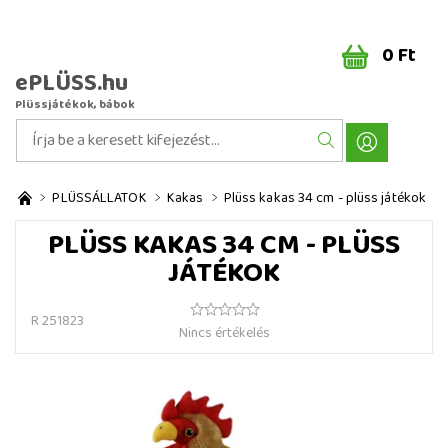
0 Ft
ePLÜSS.hu
Plüssjátékok, bábok
PLÜSSÁLLATOK
Kakas
Plüss kakas 34 cm - plüss játékok
PLÜSS KAKAS 34 CM - PLÜSS
JÁTÉKOK
R 251823
Nincs értékelés