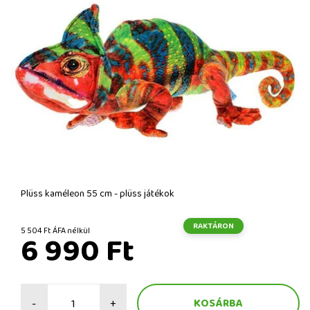
Plüss kaméleon 55 cm - plüss játékok
RAKTÁRON
5 504 Ft ÁFA nélkül
6 990 Ft
-
+