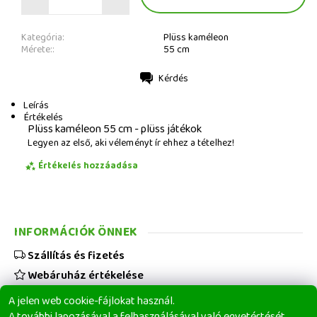
Kategória:
Plüss kaméleon
Mérete::
55 cm
Kérdés
Nyomtatás
Leírás
Értékelés
Plüss kaméleon 55 cm - plüss játékok
Legyen az első, aki véleményt ír ehhez a tételhez!
Értékelés hozzáadása
INFORMÁCIÓK ÖNNEK
Szállítás és fizetés
Webáruház értékelése
Viszonteladóknak
A jelen web cookie-fájlokat használ.
Üzleti feltételek
A további lapozásával a felhasználásával való egyetértését