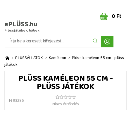
0 Ft
ePLÜSS.hu
Plüssjátékok, bábok
PLÜSSÁLLATOK
Kaméleon
Plüss kaméleon 55 cm - plüss
játékok
PLÜSS KAMÉLEON 55 CM -
PLÜSS JÁTÉKOK
M 93286
Nincs értékelés