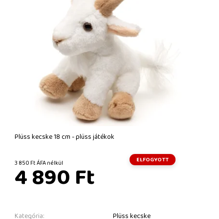
Plüss kecske 18 cm - plüss játékok
ELFOGYOTT
3 850 Ft ÁFA nélkül
4 890 Ft
Kategória:
Plüss kecske