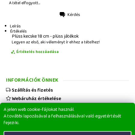
A tétel elfogyott...
Kérdés
Nyomtatás
Leírás
Értékelés
Plüss kecske 18 cm - plüss játékok
Legyen az első, aki véleményt ír ehhez a tételhez!
Értékelés hozzáadása
INFORMÁCIÓK ÖNNEK
Szállítás és fizetés
Webáruház értékelése
Viszonteladóknak
A jelen web cookie-fájlokat használ.
Üzleti feltételek
A további lapozásával a felhasználásával való egyetértését
fejezi ki.
Elérhetőségeink