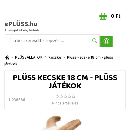
0 Ft
ePLÜSS.hu
Plüssjátékok, bábok
PLÜSSÁLLATOK
Kecske
Plüss kecske 18 cm - plüss
játékok
PLÜSS KECSKE 18 CM - PLÜSS
JÁTÉKOK
L 238686
Nincs értékelés