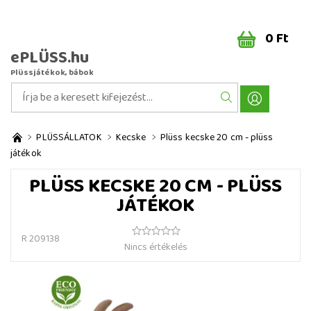
0 Ft
ePLÜSS.hu
Plüssjátékok, bábok
PLÜSSÁLLATOK
Kecske
Plüss kecske 20 cm - plüss
játékok
PLÜSS KECSKE 20 CM - PLÜSS
JÁTÉKOK
R 209138
Nincs értékelés