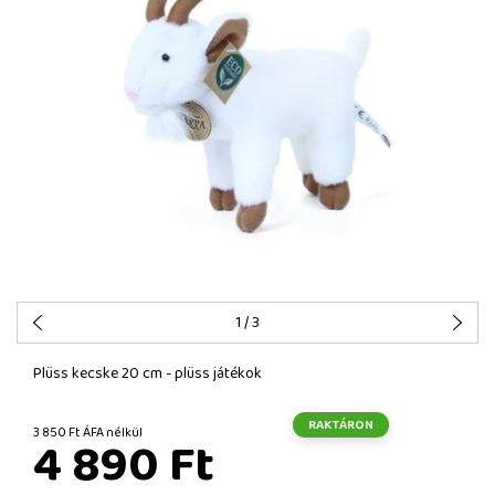
1
/ 3
Plüss kecske 20 cm - plüss játékok
RAKTÁRON
3 850 Ft ÁFA nélkül
4 890 Ft