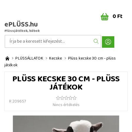
0 Ft
ePLÜSS.hu
Plüssjátékok, bábok
PLÜSSÁLLATOK
Kecske
Plüss kecske 30 cm - plüss
játékok
PLÜSS KECSKE 30 CM - PLÜSS
JÁTÉKOK
R 209657
Nincs értékelés