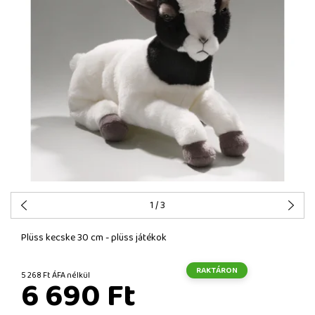
1
/ 3
Plüss kecske 30 cm - plüss játékok
RAKTÁRON
5 268 Ft ÁFA nélkül
6 690 Ft