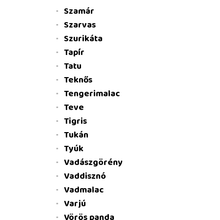
Szamár
Szarvas
Szurikáta
Tapír
Tatu
Teknős
Tengerimalac
Teve
Tigris
Tukán
Tyúk
Vadászgörény
Vaddisznó
Vadmalac
Varjú
Vörös panda