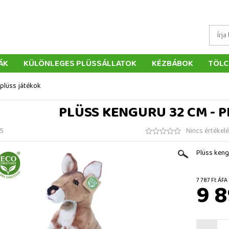
ÁK
KÜLÖNLEGES PLÜSSÁLLATOK
KÉZBÁBOK
TÖLC
ÁTÉKOK
PÁRNÁK
SZÁLLÍTÁS ÉS FIZETÉS
WEBÁRUHÁ
 plüss játékok
ÉTELEK
VISSZAKÜLDÉS
RENDELÉSEM
ELÉRHETŐS
PLÜSS KENGURU 32 CM - 
5
Nincs értékel
Plüss keng
7 787 F
9 8