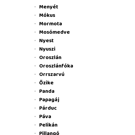
Menyét
Mókus
Mormota
Mosómedve
Nyest
Nyuszi
Oroszlán
Oroszlánfóka
Orrszarvú
Őzike
Panda
Papagáj
Párduc
Páva
Pelikán
Pillangó