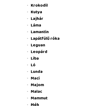
Krokodil
Kutya
Lajhár
Láma
Lamantin
Lapátfülű róka
Leguan
Leopárd
Liba
Ló
Lunda
Maci
Majom
Malac
Mammut
Méh