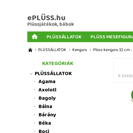
ePLÜSS.hu
Plüssjátékok, bábok
PLÜSSÁLLATOK
PLÜSS MESEFIGUR
AJÁNDÉKOK PLÜSSÖKHÖZ
NAGY PLÜSSJ
PLÜSSÁLLATOK
Kenguru
Plüss kenguru 32 cm -
MENNYISÉGI KEDVEZMÉNYEK
ÜZLETI FELT
KATEGÓRIÁK
PLÜSSÁLLATOK
R 20336
Agama
Axolotl
Bagoly
Bálna
Bárány
Béka
Boci