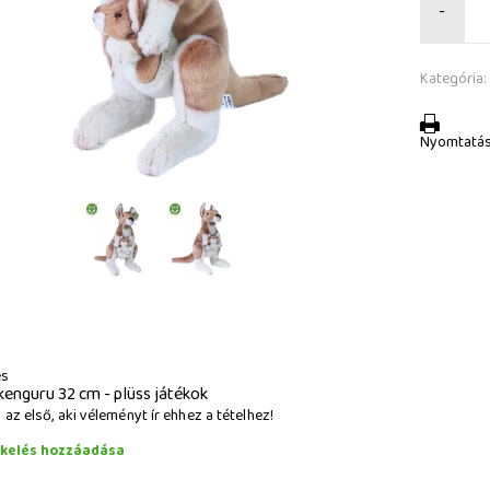
-
Kategória:
Nyomtatá
és
kenguru 32 cm - plüss játékok
az első, aki véleményt ír ehhez a tételhez!
ékelés hozzáadása