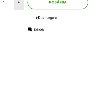
+
Plüss kenguru
Kérdés
s