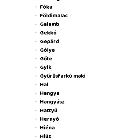
Fóka
Földimalac
Galamb
Gekkó
Gepárd
Gólya
Gőte
Gyík
Gyűrűsfarkú maki
Hal
Hangya
Hangyász
Hattyú
Hernyó
Hiéna
Hiúz