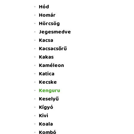
Hód
Homár
Hörcsög
Jegesmedve
Kacsa
Kacsacsőrű
Kakas
Kaméleon
Katica
Kecske
Kenguru
Keselyű
Kígyó
Kivi
Koala
Kombó