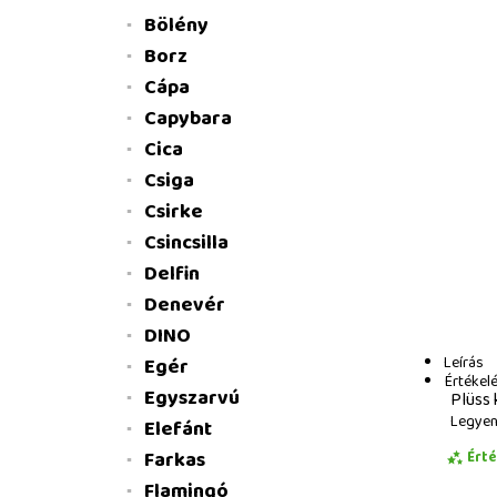
Bölény
Borz
Cápa
Capybara
Cica
Csiga
Csirke
Csincsilla
Delfin
Denevér
DINO
Leírás
Egér
Értékel
Egyszarvú
Plüss 
Legyen 
Elefánt
Farkas
Ért
Flamingó