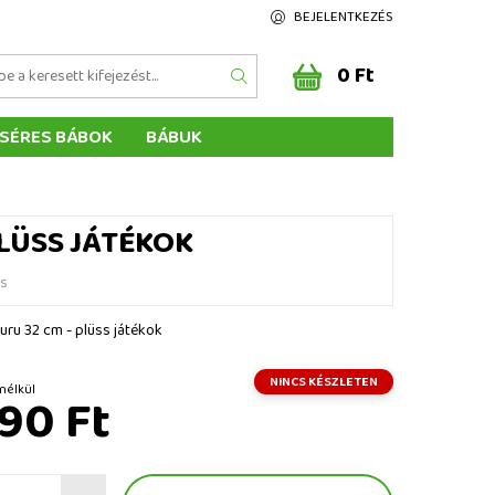
BEJELENTKEZÉS
0 Ft
SÉRES BÁBOK
BÁBUK
Z ÉRTÉKELÉSE
ÉGEINK
PLÜSS JÁTÉKOK
és
uru 32 cm - plüss játékok
NINCS KÉSZLETEN
t ÁFA nélkül
90 Ft