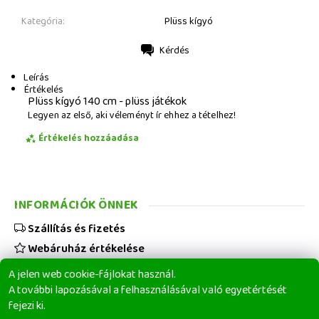
Kategória:
Plüss kígyó
Kérdés
Nyomtatás
Leírás
Értékelés
Plüss kígyó 140 cm - plüss játékok
Legyen az első, aki véleményt ír ehhez a tételhez!
Értékelés hozzáadása
INFORMÁCIÓK ÖNNEK
Szállítás és fizetés
Webáruház értékelése
Viszonteladóknak
A jelen web cookie-fájlokat használ.
Üzleti feltételek
A további lapozásával a felhasználásával való egyetértését
fejezi ki.
Elérhetőségeink