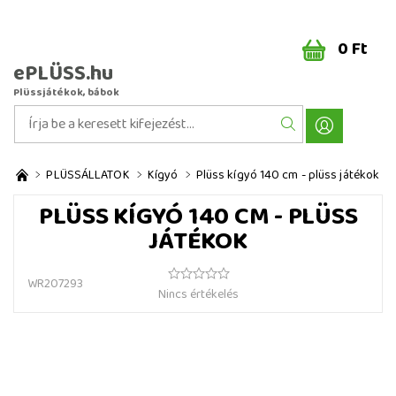
0 Ft
ePLÜSS.hu
Plüssjátékok, bábok
PLÜSSÁLLATOK
Kígyó
Plüss kígyó 140 cm - plüss játékok
PLÜSS KÍGYÓ 140 CM - PLÜSS
JÁTÉKOK
WR207293
Nincs értékelés