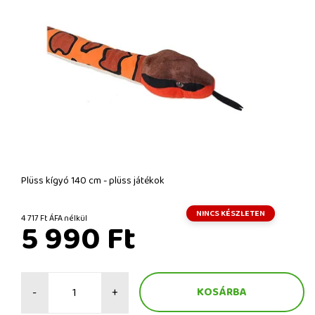
Plüss kígyó 140 cm - plüss játékok
NINCS KÉSZLETEN
4 717 Ft ÁFA nélkül
5 990 Ft
-
+