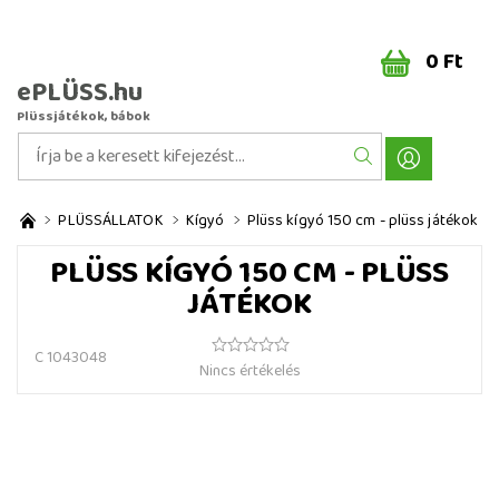
0 Ft
ePLÜSS.hu
Plüssjátékok, bábok
PLÜSSÁLLATOK
Kígyó
Plüss kígyó 150 cm - plüss játékok
PLÜSS KÍGYÓ 150 CM - PLÜSS
JÁTÉKOK
C 1043048
Nincs értékelés