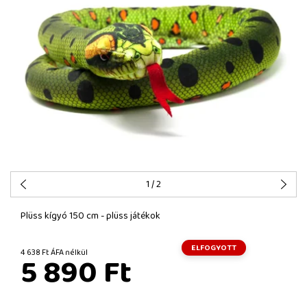
1
/ 2
Plüss kígyó 150 cm - plüss játékok
ELFOGYOTT
4 638 Ft ÁFA nélkül
5 890 Ft