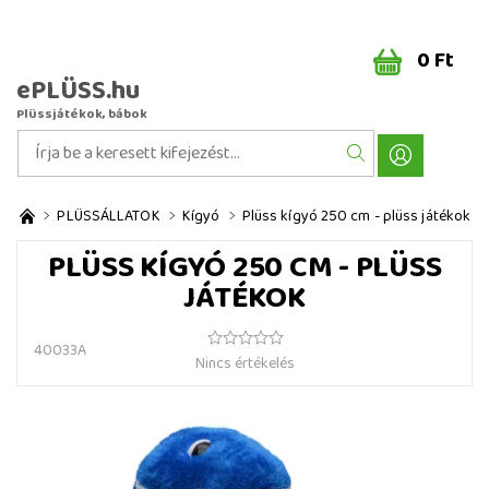
0 Ft
ePLÜSS.hu
Plüssjátékok, bábok
PLÜSSÁLLATOK
Kígyó
Plüss kígyó 250 cm - plüss játékok
PLÜSS KÍGYÓ 250 CM - PLÜSS
JÁTÉKOK
40033A
Nincs értékelés