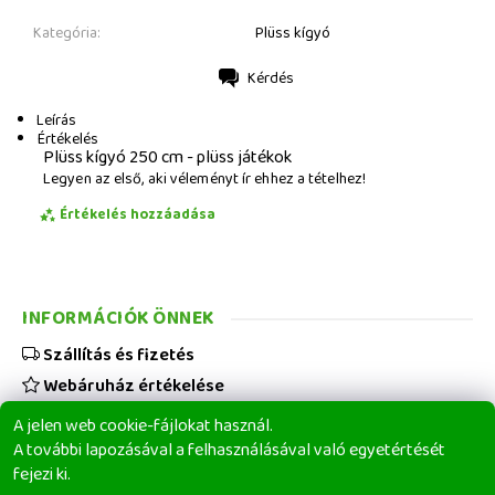
Kategória:
Plüss kígyó
Kérdés
Nyomtatás
Leírás
Értékelés
Plüss kígyó 250 cm - plüss játékok
Legyen az első, aki véleményt ír ehhez a tételhez!
Értékelés hozzáadása
INFORMÁCIÓK ÖNNEK
Szállítás és fizetés
Webáruház értékelése
Viszonteladóknak
A jelen web cookie-fájlokat használ.
Üzleti feltételek
A további lapozásával a felhasználásával való egyetértését
fejezi ki.
Elérhetőségeink