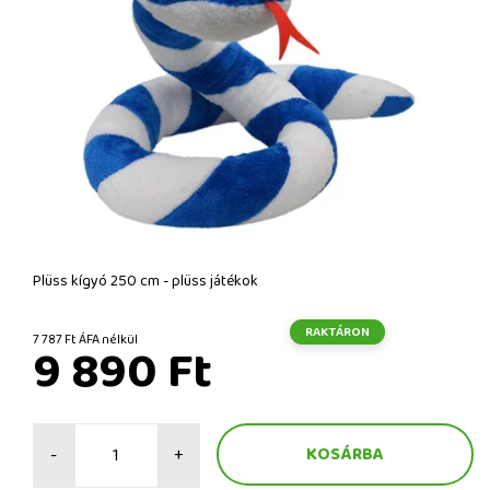
Plüss kígyó 250 cm - plüss játékok
RAKTÁRON
7 787 Ft ÁFA nélkül
9 890 Ft
-
+